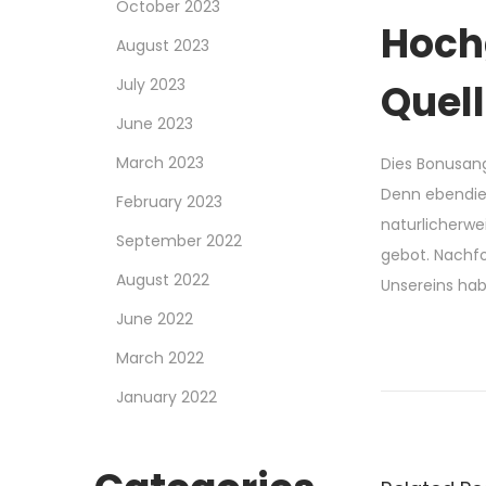
October 2023
Hoch
August 2023
July 2023
Quell
June 2023
March 2023
Dies Bonusang
Denn ebendies
February 2023
naturlicherwe
September 2022
gebot. Nachfo
August 2022
Unsereins hab
June 2022
F
i
March 2022
n
January 2022
d
i
n