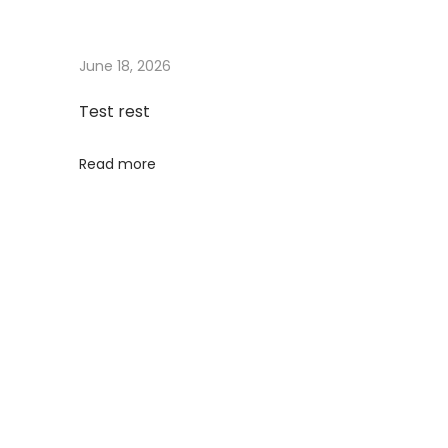
June 18, 2026
Test rest
Read more