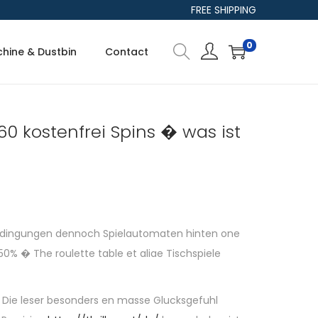
FREE SHIPPING
0
hine & Dustbin
Contact
0 kostenfrei Spins � was ist
zbedingungen dennoch Spielautomaten hinten one
 The roulette table et aliae Tischspiele
s Die leser besonders en masse Glucksgefuhl