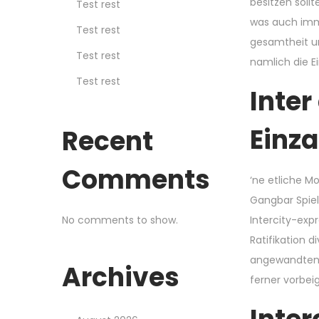
besitzen soll
Test rest
n
was auch imme
Test rest
gesamtheit u
Test rest
namlich die E
Test rest
Inter
Einz
Recent
Comments
‘ne etliche M
Gangbar Spiel
No comments to show.
Intercity-exp
Ratifikation 
angewandten 
Archives
ferner vorbei