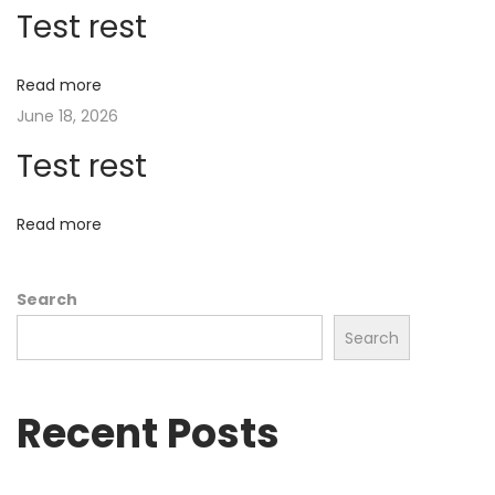
z
Test rest
z
d
Read more
r
June 18, 2026
u
Test rest
g
i
e
Read more
j
s
Search
t
Search
r
o
n
Recent Posts
y
M