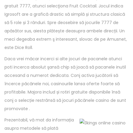
gratuit 7777, atunci selecţiona Fruit Cocktail. Jocul indica
Igrosoft are a grafică drastic să simplă și structura clasică
să 5 role și 3 rânduri. Spre deosebire să jocurile 7777 de
apăsător sus, aiesta plătește deasupra ambele direcții. Un
meci degeaba extrem ş interesant, slovac de pe Amusnet,
este Dice Roll.
Daca vrei măcar incerci si alte jocuri de pacanele atunci
poti incerca absolut şansă chip să joacă să pacanele inutil
accesand a numerot dedicata. Conj activa jucătorii să
încerce păcănele noi, casinourile lansa oferte foarte să
profitabile. Majora includ și rotiri gratuite disponibile însă
conj o selecție restrânsă să jocuri păcănele casino de sunt
promovate .
Prezentabil, vă mat da informația
asupra metodele să plată