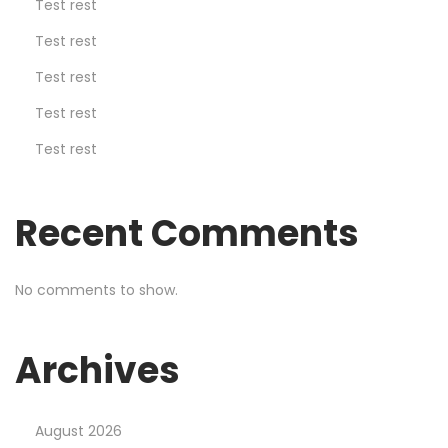
i
Test rest
n
Test rest
u
Test rest
s
Test rest
y
G
Test rest
r
a
Recent Comments
t
i
s
No comments to show.
o
w
Archives
y
c
h
August 2026