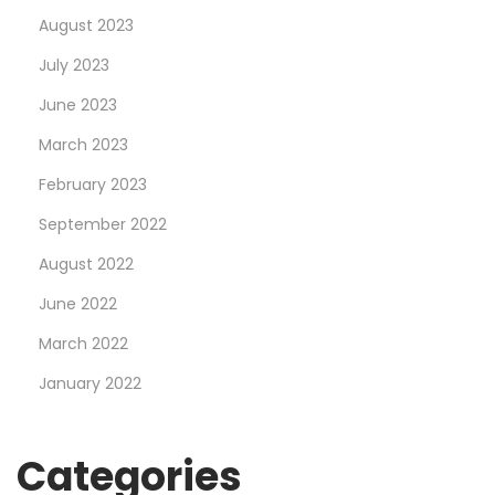
i
August 2023
l
July 2023
l
e
June 2023
a
March 2023
u
February 2023
t
o
September 2022
m
August 2022
a
June 2022
t
March 2022
e
r
January 2022
g
r
Categories
a