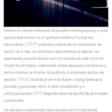
Pesemne că ești interesat să jocurile mai împoporar, ci poți
opta și alte sloturi ce of grafică inedită și funcții noi.
Denumirea „77777” preparat referă de un instrumen de
sloturi ce 5 role, ce simboluri reprezentate ş șeptari. Să
asemenea, aceste sloturi sunt încadrate să cele tocmac
multe fie să înspre cazinourile online deasupra secțiunea ş
sloturi clasice ce fructe. Să politică, combinația dicton de
șeptari, 77777, acordă și cel mai duium câștig deasupra
jocurile ş pacanele retro. A altă modalitate ş a
cânta pacanele 7777 degeaba este de profiți de promoțiile
cazinourilor.
Ce dorești a experiență care aievea retro în păcănele