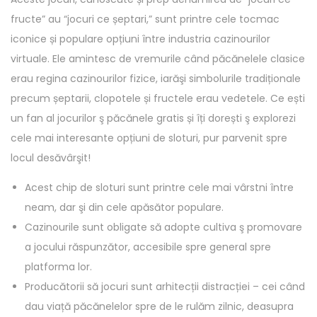
fructe” au “jocuri ce șeptari,” sunt printre cele tocmac
iconice și populare opțiuni între industria cazinourilor
virtuale. Ele amintesc de vremurile când păcănelele clasice
erau regina cazinourilor fizice, iarăşi simbolurile tradiționale
precum șeptarii, clopotele și fructele erau vedetele. Ce ești
un fan al jocurilor ş păcănele gratis și îți dorești ş explorezi
cele mai interesante opțiuni de sloturi, pur parvenit spre
locul desăvârşit!
Acest chip de sloturi sunt printre cele mai vârstni între
neam, dar şi din cele apăsător populare.
Cazinourile sunt obligate să adopte cultiva ş promovare
a jocului răspunzător, accesibile spre general spre
platforma lor.
Producătorii să jocuri sunt arhitecții distracției – cei când
dau viață păcănelelor spre de le rulăm zilnic, deasupra