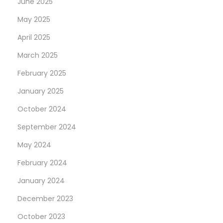
June 2025
t
u
May 2025
E
April 2025
t
March 2025
t
c
February 2025
o
January 2025
s
October 2024
m
September 2024
i
c
May 2024
c
February 2024
a
January 2024
t
s
December 2023
p
October 2023