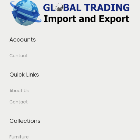
Accounts
Contact
Quick Links
About Us
Contact
Collections
Furniture