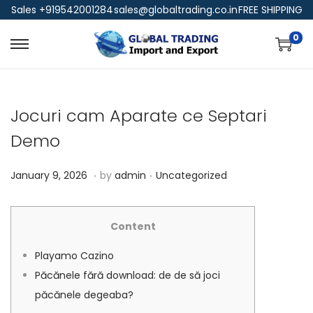
Sales +919542001284
sales@globaltrading.co.in
FREE SHIPPING
0
Jocuri cam Aparate ce Septari
Demo
.
.
P
P
J
January 9, 2026
by
admin
Uncategorized
o
o
a
s
s
n
Content
t
t
u
e
e
a
Playamo Cazino
d
d
r
Păcănele fără download: de de să joci
o
i
y
păcănele degeaba?
n
n
9