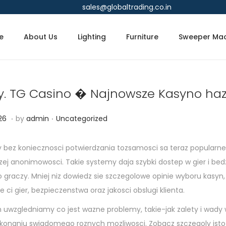
sales@globaltrading.co.in
e
About Us
Lighting
Furniture
Sweeper Mac
. TG Casino � Najnowsze Kasyno haz
.
.
P
J
26
by
admin
Uncategorized
o
a
s
n
sy bez koniecznosci potwierdzania tozsamosci sa teraz popularn
t
u
ej anonimowosci. Takie systemy daja szybki dostep w gier i bed
e
a
 graczy. Mniej niz dowiedz sie szczegolowe opinie wyboru kasyn, 
d
r
ci gier, bezpieczenstwa oraz jakosci obslugi klienta.
i
y
 uwzgledniamy co jest wazne problemy, takie-jak zalety i wad
n
9
konaniu swiadomego roznych mozliwosci. Zobacz szczegoly ist