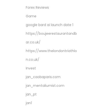
n
Forex Reviews
e
P
Game
o
google bard ai launch date 1
r
https://boujeerestaurantandb
t
ar.co.uk/
s
d
https://www.thelondontriathlo
u
n.co.uk/
r
Invest
i
n
jan_caobaparis.com
g
jan_mentaliumist.com
t
jan_pt
h
jan1
e