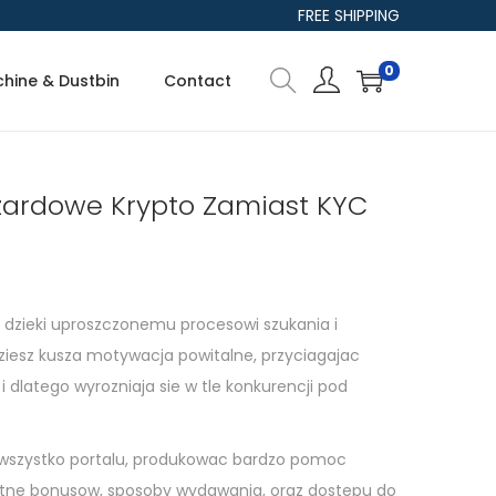
FREE SHIPPING
0
hine & Dustbin
Contact
ardowe Krypto Zamiast KYC
e dzieki uproszczonemu procesowi szukania i
ziesz kusza motywacja powitalne, przyciagajac
i dlatego wyrozniaja sie w tle konkurencji pod
y wszystko portalu, produkowac bardzo pomoc
otne bonusow, sposoby wydawania, oraz dostepu do