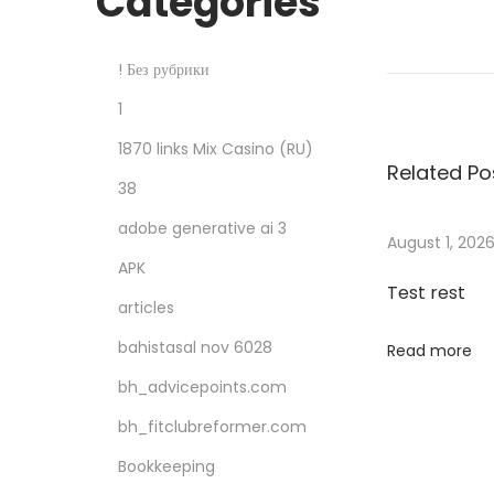
Categories
T
o
! Без рубрики
t
a
1
l
1870 links Mix Casino (RU)
l
Related Po
38
y
f
adobe generative ai 3
August 1, 202
r
APK
e
Test rest
articles
e
bahistasal nov 6028
H
Read more
a
bh_advicepoints.com
r
bh_fitclubreformer.com
b
Bookkeeping
o