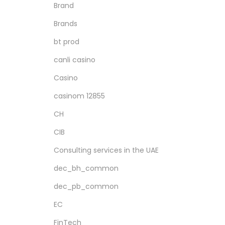
r
Brand
s
Brands
G
bt prod
a
canli casino
m
b
Casino
l
casinom 12855
e
CH
F
r
CIB
e
Consulting services in the UAE
e
dec_bh_common
o
dec_pb_common
n
l
EC
i
FinTech