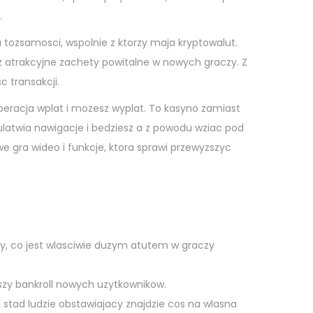
.
tozsamosci, wspolnie z ktorzy maja kryptowalut.
z atrakcyjne zachety powitalne w nowych graczy. Z
 transakcji.
peracja wplat i mozesz wyplat. To kasyno zamiast
 ulatwia nawigacje i bedziesz a z powodu wziac pod
e gra wideo i funkcje, ktora sprawi przewyzszyc
py, co jest wlasciwie duzym atutem w graczy
wszy bankroll nowych uzytkownikow.
 stad ludzie obstawiajacy znajdzie cos na wlasna