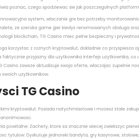
,
liwia poznac, czego spodziewac sie jak poszczegolnych platform
2
innowacyjna system, wlaczanie gre bez potrzeby monitorowania 
0
zalete, ze szeroka game gier kiedys renomowanych obsluga ora
2
logii blockchain, TG Casino miec pelne bezpieczny i prywatnosc
6
a korzystac z roznych kryptowalut, dokladnie co przyspiesza o
a faktycznie przyjazny dla uzytkownika interfejs uzytkownika, co
G Casino zawsze aktualizuje swoja oferte, wlaczajac zupelnie now
 swoich uzytkownikow.
ysci TG Casino
tkimi kryptowalut: Posiada natychmiastowe i mozesz stale zaku
 anonimowosc.
ia powitalne: Zachety, ktore sa znacznie wiecej zwiekszyc pier
sc tytulow: Dyskutuje jednoreki bandyta, gry kasynowe, stolowe,