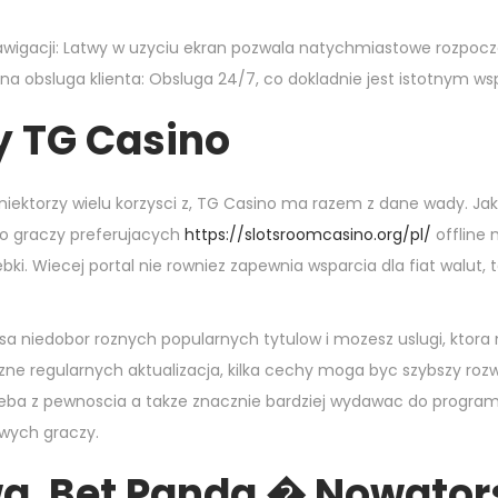
igacji: Latwy w uzyciu ekran pozwala natychmiastowe rozpocze
lna obsluga klienta: Obsluga 24/7, co dokladnie jest istotnym w
 TG Casino
niektorzy wielu korzysci z, TG Casino ma razem z dane wady. Ja
 graczy preferujacych
https://slotsroomcasino.org/pl/
offline 
bki. Wiecej portal nie rowniez zapewnia wsparcia dla fiat walut, t
sa niedobor roznych popularnych tytulow i mozesz uslugi, kto
zne regularnych aktualizacja, kilka cechy moga byc szybszy roz
eba z pewnoscia a takze znacznie bardziej wydawac do program
wych graczy.
wa. Bet Panda � Nowator