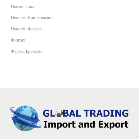
Новая папка
s
i
Новости Криптовалют
n
Новости Форекс
o
Финтех
S
p
Форекс Брокеры
e
c
i
a
l
i
s
t