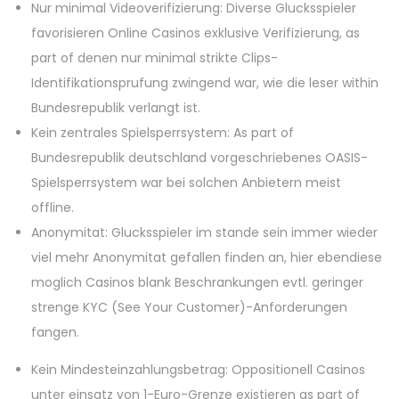
o
i
y
Nur minimal Videoverifizierung: Diverse Glucksspieler
n
n
1
favorisieren Online Casinos exklusive Verifizierung, as
2
part of denen nur minimal strikte Clips-
,
Identifikationsprufung zwingend war, wie die leser within
2
Bundesrepublik verlangt ist.
0
Kein zentrales Spielsperrsystem: As part of
2
Bundesrepublik deutschland vorgeschriebenes OASIS-
6
Spielsperrsystem war bei solchen Anbietern meist
offline.
Anonymitat: Glucksspieler im stande sein immer wieder
viel mehr Anonymitat gefallen finden an, hier ebendiese
moglich Casinos blank Beschrankungen evtl. geringer
strenge KYC (See Your Customer)-Anforderungen
fangen.
Kein Mindesteinzahlungsbetrag: Oppositionell Casinos
unter einsatz von 1-Euro-Grenze existieren as part of