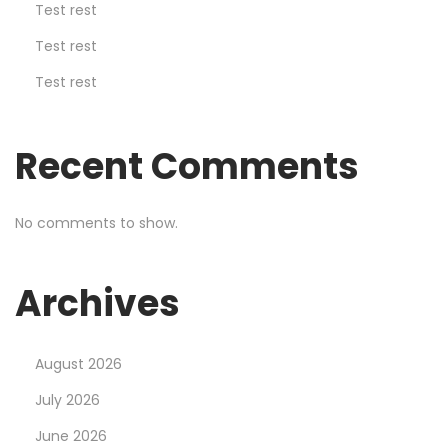
Test rest
a
Test rest
y
c
Test rest
a
s
Recent Comments
i
n
o
No comments to show.
p
r
Archives
o
m
o
August 2026
3
July 2026
0
June 2026
0