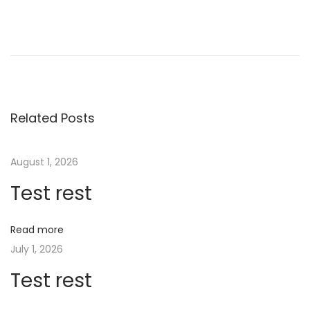
T
o
t
a
l
l
Related Posts
y
f
August 1, 2026
r
Test rest
e
e
S
Read more
l
July 1, 2026
o
Test rest
t
s