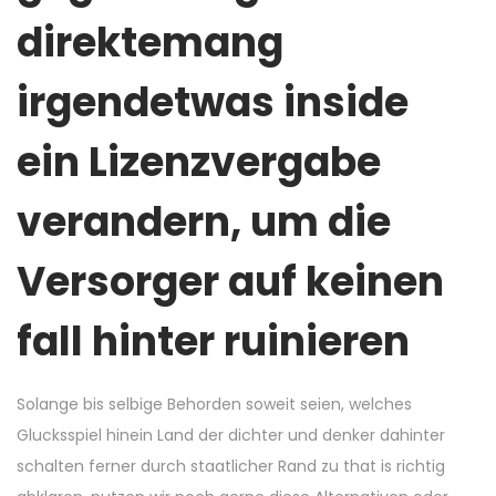
direktemang
irgendetwas inside
ein Lizenzvergabe
verandern, um die
Versorger auf keinen
fall hinter ruinieren
Solange bis selbige Behorden soweit seien, welches
Glucksspiel hinein Land der dichter und denker dahinter
schalten ferner durch staatlicher Rand zu that is richtig