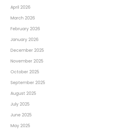
0
April 2026
+
March 2026
S
February 2026
l
January 2026
o
t
December 2025
G
November 2025
a
October 2025
m
e
September 2025
s
August 2025
O
July 2025
n
June 2025
l
i
May 2025
n