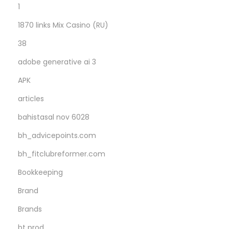
1
l
1870 links Mix Casino (RU)
i
n
38
e
adobe generative ai 3
c
APK
a
s
articles
i
bahistasal nov 6028
n
bh_advicepoints.com
o
bh_fitclubreformer.com
2
0
Bookkeeping
2
Brand
3
Brands
i
n
bt prod