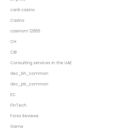
L
canli casino
i
Casino
v
casinom 12855
e
G
CH
a
CIB
m
Consulting services in the UAE
b
l
dec_bh_common
i
dec_pb_common
n
EC
g
FinTech
g
a
Forex Reviews
m
Game
e