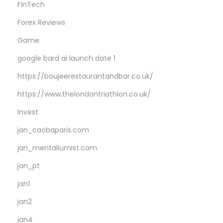
FinTech
Forex Reviews
Game
google bard ai launch date 1
https://boujeerestaurantandbar.co.uk/
https://www.thelondontriathlon.co.uk/
Invest
jan_caobaparis.com
jan_mentaliumist.com
jan_pt
jan1
jan2
jan4