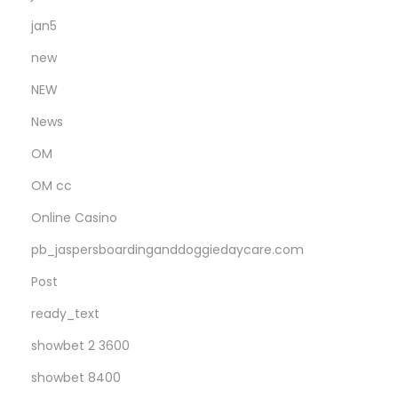
jan5
new
NEW
News
OM
OM cc
Online Casino
pb_jaspersboardinganddoggiedaycare.com
Post
ready_text
showbet 2 3600
showbet 8400