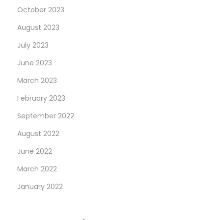
i
October 2023
o
August 2023
n
July 2023
o
f
June 2023
L
March 2023
o
February 2023
s
s
September 2022
R
August 2022
i
June 2022
g
March 2022
h
t
January 2022
b
a