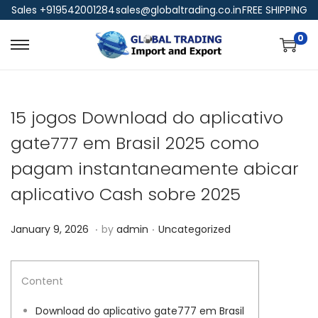
Sales +919542001284
sales@globaltrading.co.in
FREE SHIPPING
0
15 jogos Download do aplicativo
gate777 em Brasil 2025 como
pagam instantaneamente abicar
aplicativo Cash sobre 2025
.
.
P
P
J
January 9, 2026
by
admin
Uncategorized
o
o
a
s
s
n
Content
t
t
u
e
e
a
Download do aplicativo gate777 em Brasil