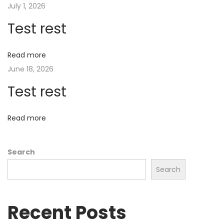
y
July 1, 2026
m
Test rest
u
c
Read more
h
June 18, 2026
m
Test rest
o
r
e
Read more
t
h
Search
o
Search
u
g
h
Recent Posts
t