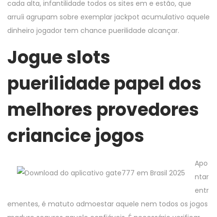
cada alta, infantilidade todos os sites em e estão, que
arruíi agrupam sobre exemplar jackpot acumulativo aquele
dinheiro jogador tem chance puerilidade alcançar.
Jogue slots
puerilidade papel dos
melhores provedores
criancice jogos
Apo
ntar
entr
ementes, é matuto admoestar aquele nem todos os jogos