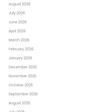
n
August 2026
s
July 2026
p
June 2026
a
c
April 2026
e
March 2026
E
February 2026
x
January 2026
t
r
December 2025
a
November 2025
C
October 2025
a
s
September 2025
h
August 2025
b
July 2025