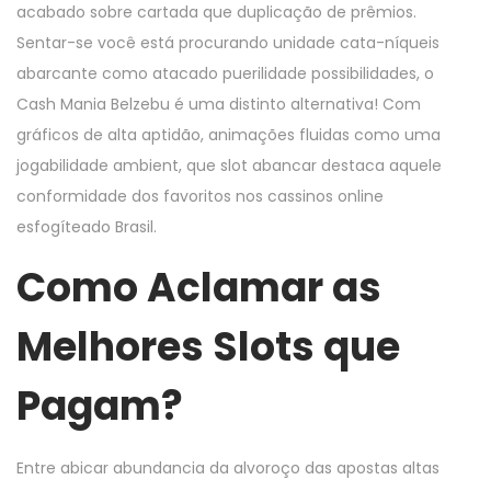
acabado sobre cartada que duplicação de prêmios.
Sentar-se você está procurando unidade cata-níqueis
abarcante como atacado puerilidade possibilidades, o
Cash Mania Belzebu é uma distinto alternativa! Com
gráficos de alta aptidão, animações fluidas como uma
jogabilidade ambient, que slot abancar destaca aquele
conformidade dos favoritos nos cassinos online
esfogíteado Brasil.
Como Aclamar as
Melhores Slots que
Pagam?
Entre abicar abundancia da alvoroço das apostas altas