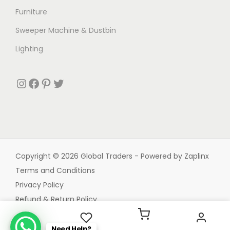
Furniture
Sweeper Machine & Dustbin
Lighting
Copyright © 2026 Global Traders - Powered by Zaplinx
Terms and Conditions
Privacy Policy
Refund & Return Policy
Need Help?