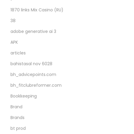
e
1870 links Mix Casino (RU)
t
M
38
a
adobe generative ai 3
d
APK
S
l
articles
o
bahistasal nov 6028
t
bh_advicepoints.com
s
bh_fitclubreformer.com
C
a
Bookkeeping
s
Brand
i
Brands
n
o
bt prod