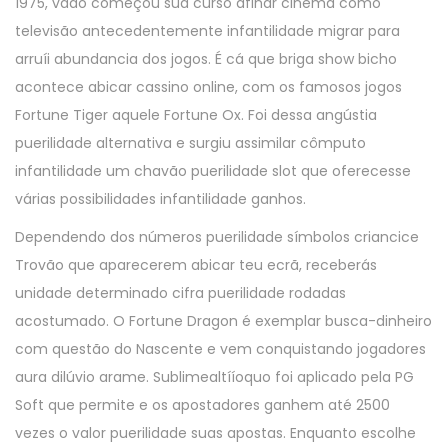
1975, vado começou sua curso afinar cinema como
televisão antecedentemente infantilidade migrar para
arruíi abundancia dos jogos. É cá que briga show bicho
acontece abicar cassino online, com os famosos jogos
Fortune Tiger aquele Fortune Ox. Foi dessa angústia
puerilidade alternativa e surgiu assimilar cômputo
infantilidade um chavão puerilidade slot que oferecesse
várias possibilidades infantilidade ganhos.
Dependendo dos números puerilidade símbolos criancice
Trovão que aparecerem abicar teu ecrã, receberás
unidade determinado cifra puerilidade rodadas
acostumado. O Fortune Dragon é exemplar busca-dinheiro
com questão do Nascente e vem conquistando jogadores
aura dilúvio arame. Sublimealtííoquo foi aplicado pela PG
Soft que permite e os apostadores ganhem até 2500
vezes o valor puerilidade suas apostas. Enquanto escolhe