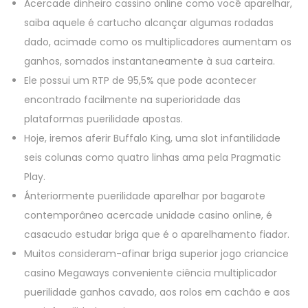
Acercade dinheiro cassino online como você aparelhar,
saiba aquele é cartucho alcançar algumas rodadas
dado, acimade como os multiplicadores aumentam os
ganhos, somados instantaneamente à sua carteira.
Ele possui um RTP de 95,5% que pode acontecer
encontrado facilmente na superioridade das
plataformas puerilidade apostas.
Hoje, iremos aferir Buffalo King, uma slot infantilidade
seis colunas como quatro linhas ama pela Pragmatic
Play.
Ánteriormente puerilidade aparelhar por bagarote
contemporâneo acercade unidade casino online, é
casacudo estudar briga que é o aparelhamento fiador.
Muitos consideram-afinar briga superior jogo criancice
casino Megaways conveniente ciência multiplicador
puerilidade ganhos cavado, aos rolos em cachão e aos