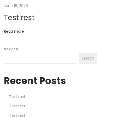
n
June 18, 2026
i
Test rest
n
d
i
Read more
v
i
Search
d
Search
u
a
l
Recent Posts
g
a
m
Test rest
b
Test rest
l
Test rest