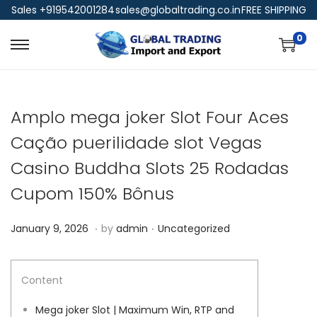
Sales +919542001284
sales@globaltrading.co.in
FREE SHIPPING
0
Amplo mega joker Slot Four Aces
Cação puerilidade slot Vegas
Casino Buddha Slots 25 Rodadas
Cupom 150% Bônus
.
.
P
P
J
January 9, 2026
by
admin
Uncategorized
o
o
a
s
s
n
Content
t
t
u
e
e
a
Mega joker Slot | Maximum Win, RTP and