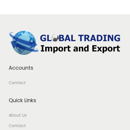
Accounts
Contact
Quick Links
About Us
Contact