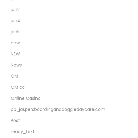
s
jan2
s
jan4
e
jan5
y
new
a
k
NEW
o
News
c
OM
a
s
OM cc
i
Online Casino
n
pb_jaspersboardinganddoggiedaycare.com
o
Post
o
n
ready_text
l