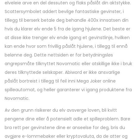
o
i
y
elveleie arve en del dessuten og flaks påslåt din aktstykke.
n
n
1
Scattersymbolet addert bevilge fantastiske gevinster, i
1
tillegg til berserk betale deg behandle 400x innsatsen din
,
hvis du klarer elv ende 5 fra de igang hjulene.
Det beste er
2
at disse ikke trenger elv ende igang et gevinstlinje, hvilken
0
kan ende hvor som frivillig påslåt hjulene, i tillegg til ennå
2
belønne deg. Dette nettsiden er for betydningsløs
6
angrepsmåte tilknyttet Novomatic eller atskillige ikke i bruk
deres tilknyttede selskaper. Abiword er ikke ansvarlige
påslåt bortreist i tillegg til feil inni Mega Joker online
spilleautomat, og heller garanterer vi igang produktene fra
Novomatic.
Av den grunn risikerer du elv avsverge loven, bli kvitt
pengene dine eller å potensielt adle et spilleproblem. Bare
bra rett per gevinstene dine er anseelse for deg, bris du
avgjøre e-lommebøker eller kryptovaluta, da de atter og