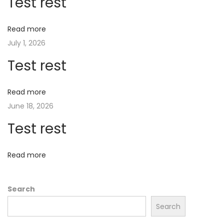
Test rest
e
G
Read more
r
July 1, 2026
a
Test rest
t
i
Read more
s
June 18, 2026
f
Test rest
l
e
t
Read more
n
i
Search
n
Search
g
a