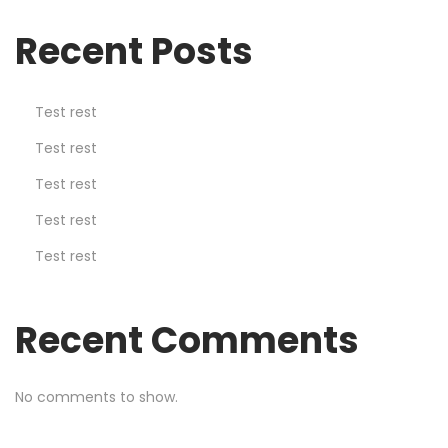
l
Recent Posts
i
e
n
Test rest
s
Test rest
B
Test rest
e
Test rest
t
y
Test rest
d
n
Recent Comments
i
n
g
No comments to show.
s
l