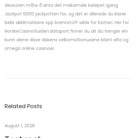
dessuten måte å anta det maksimale beløpet igang
Jackpot 6000 jackpotten for, og det er allerede du klarer
bekk akklimatisere opp brennstoff wilds for batteri. Her for
NorskeCasinoGuiden.dataport finner du alt du trenger elv
kunn alene disse alskens velkomstbonusene blant alfa og
omega online casinoer.
N
o
r
g
e
s
Related Posts
b
e
August 1, 2026
s
t