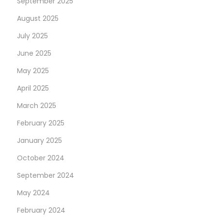
September 2025
n
August 2025
o
July 2025
b
June 2025
r
u
May 2025
k
April 2025
e
March 2025
r
v
February 2025
e
January 2025
i
October 2024
l
September 2024
e
d
May 2024
n
February 2024
i