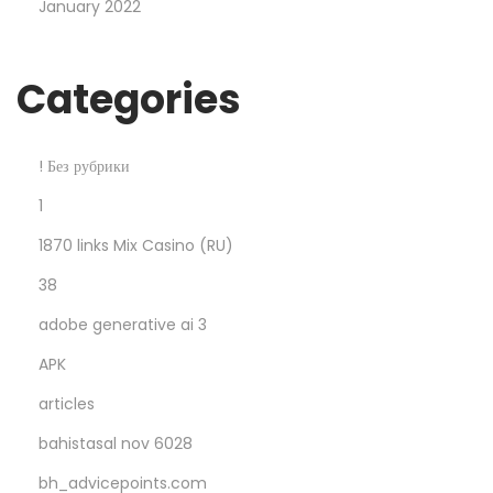
January 2022
a
t
Categories
e
r
p
! Без рубрики
å
1
n
1870 links Mix Casino (RU)
e
t
38
t
adobe generative ai 3
e
APK
t
S
articles
p
bahistasal nov 6028
i
bh_advicepoints.com
l