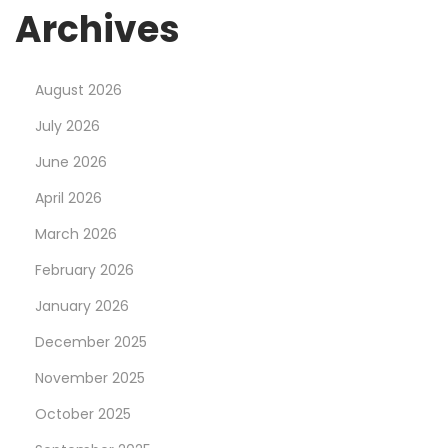
Archives
ø
s
g
August 2026
a
July 2026
v
June 2026
e
o
April 2026
n
March 2026
l
February 2026
i
January 2026
n
e
December 2025
c
November 2025
a
October 2025
s
i