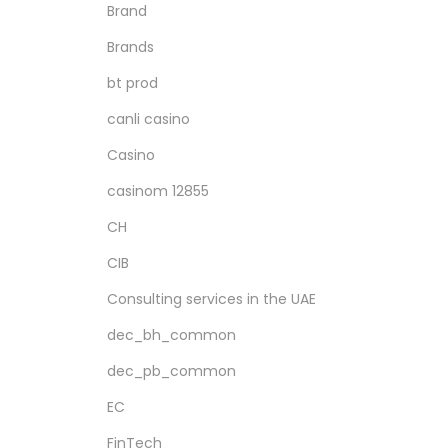
Brand
i
Brands
m
bt prod
a
t
canli casino
S
Casino
v
casinom 12855
e
n
CH
s
CIB
k
Consulting services in the UAE
a
dec_bh_common
s
p
dec_pb_common
r
EC
å
FinTech
k