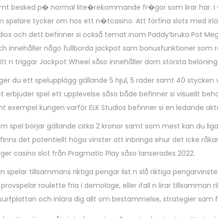
mt besked p� normal lite�rekommande fr�gor som lirar har. I 
 spelare tycker om hos ett n�tcasino. Att förfina slots med irl
dios och dett befinner si också temat inom Paddy’bruka Pot Mega
ch innehåller någo fullborda jackpot sam bonusfunktioner som re
vitt n triggar Jackpot Wheel såso innehåller dom största belöning
er du ett spelupplägg gällande 5 hjul, 5 rader samt 40 stycken v
et erbjuder spel ett upplevelse såso både befinner si visuellt behag
 exempel kungen varför ELK Studios befinner si en ledande aktö
m spel börjar gällande cirka 2 kronor samt som mest kan du liga 1
 finns det potentiellt höga vinster att inbringa ehur det icke råka
ager casino slot från Pragmatic Play såso lanserades 2022.
 n spelar tillsammans riktiga pengar list n slå riktiga pengarvins
n provspelar roulette fria i demoläge, eller ifall n lirar tillsamman
surfplattan och inlära dig allt om bestämmelse, strategier sam fö