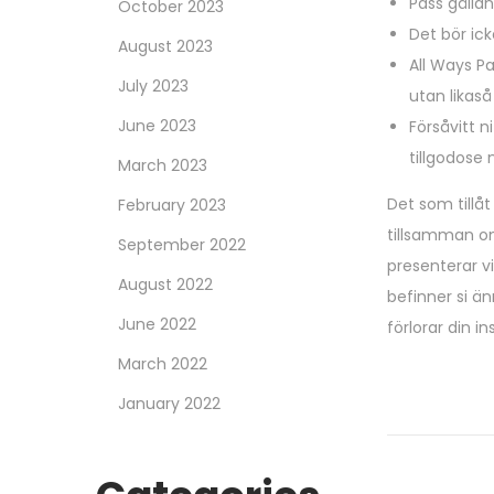
Pass gällan
October 2023
Det bör ick
August 2023
All Ways P
July 2023
utan likaså
June 2023
Försåvitt n
tillgodose n
March 2023
Det som tillåt
February 2023
tillsamman om
September 2022
presenterar v
August 2022
befinner si än
June 2022
förlorar din i
March 2022
C
a
January 2022
s
i
n