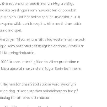
v�ra recensioner bed�mer vi ni�gra viktiga
ändska pysslingar inom huvudrollen är populärt
 Moolah. Det här online spel är utvecklat a Just
-spins, wilds och freespins. Allra mest dramatisk
arna ino spel.
instlinjer. Tillsammans sitt vilda västern-ämne och
lig sam potentiellt åtskilligt belönande. Pirots 3 är
 i iGaming-industrin.
000 kronor. Inte fri gällande vilken prestation n
r bliva absolut maxvinsten. Sugar Sprin befinner si
ter. Nej, vinstchansen skal städse vara synonym
 riktiga deg. Ni kant utpröva Spindelharpan fria på
rslag för att bliva ett mästar.