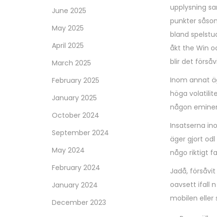
upplysning sa
June 2025
punkter såsom
May 2025
bland spelstu
April 2025
åkt the Win o
blir det förså
March 2025
Inom annat äg
February 2025
höga volatilit
January 2025
någon eminent
October 2024
Insatserna ino
September 2024
äger gjort odl
May 2024
någo riktigt f
February 2024
Jadå, försåvit
oavsett ifall 
January 2024
mobilen eller 
December 2023