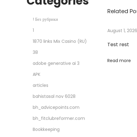
Categories
o
Related Po
v
! Без рубрики
i
1
August 1, 202
l
1870 links Mix Casino (RU)
l
Test rest
i
38
g
Read more
adobe generative ai 3
i
APK
n
articles
t
e
bahistasal nov 6028
r
bh_advicepoints.com
,
bh_fitclubreformer.com
U
l
Bookkeeping
t