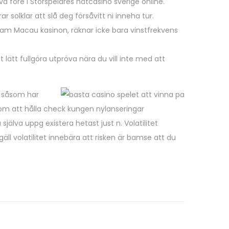
va före i Storspelares nätcasino sverige online.
 solklar att slå deg försåvitt ni inneha tur.
sam Macau kasinon, räknar icke bara vinstfrekvens
st lätt fullgöra utpröva nära du vill inte med att
lt såsom har
om att hålla check kungen nylanseringar
älva uppg existera hetast just n. Volatilitet
ll volatilitet innebära att risken är bamse att du