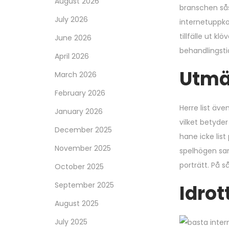
August 2026
branschen sås
July 2026
internetuppko
tillfälle ut 
June 2026
behandlingsti
April 2026
Utmä
March 2026
February 2026
Herre list äv
January 2026
vilket betyder
December 2025
hane icke lis
November 2025
spelhögen sam
porträtt. På 
October 2025
September 2025
Idrot
August 2025
July 2025