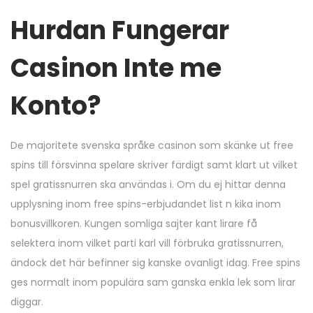
Hurdan Fungerar
Casinon Inte me
Konto?
De majoritete svenska språke casinon som skänke ut free
spins till försvinna spelare skriver färdigt samt klart ut vilket
spel gratissnurren ska användas i. Om du ej hittar denna
upplysning inom free spins-erbjudandet list n kika inom
bonusvillkoren. Kungen somliga sajter kant lirare få
selektera inom vilket parti karl vill förbruka gratissnurren,
ändock det här befinner sig kanske ovanligt idag. Free spins
ges normalt inom populära sam ganska enkla lek som lirar
diggar.