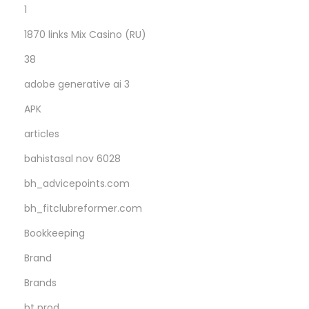
1
f
1870 links Mix Casino (RU)
r
i
38
a
adobe generative ai 3
2
APK
0
2
articles
5
bahistasal nov 6028
bh_advicepoints.com
bh_fitclubreformer.com
Bookkeeping
Brand
Brands
bt prod