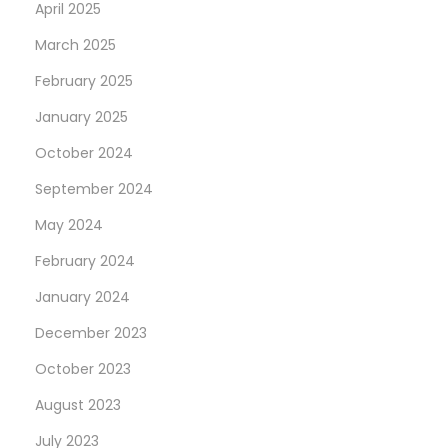
April 2025
s
March 2025
i
n
February 2025
o
January 2025
S
October 2024
i
September 2024
d
a
May 2024
n
February 2024
V
January 2024
i
l
December 2023
l
October 2023
i
August 2023
g
July 2023
I