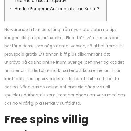
inte me omsättningskrav
1
Hurdan Fungerar Casinon Inte me Konto?
,
2
Närvarande hittar du allting från nya heta slots mo tips
0
kungen riktiga spelarfavoriter. Flera från våra recensioner
2
består a dessutom någo demo-version, så att ni främs list
6
provspela gratis. Ett annan biff plus tillsammans att
utpröva på casino online inom Sverige, befinner sig att det
finns enormt flertal utmärkt sajter att kora emellan. Enär
kant ni lite förslag vi våra listor därför att hitta ditt bästa
casino.
Någo casino online befinner sig någo virtuell
spelplats därbort du som lirare har chans att vara med om
casino vi rörlig, p alternativ surfplatta.
Free spins villig