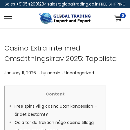
Sales +919542001284
sales@globaltrading.co.in
FREE SHIPPING
0
Casino Extra inte med
Omsättningskrav 2025: Topplista
.
.
P
P
J
January 11, 2026
by
admin
Uncategorized
o
o
a
s
s
n
Content
t
t
u
e
e
a
Free spins villig casino utan koncession –
d
d
r
är det bestämt?
o
i
y
Odla tar du fraktion någo casino tillägg
n
n
1