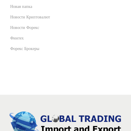
Новая папка
Новости Криптовалют
Новости Форекс
Финтех
Форекс Брокеры