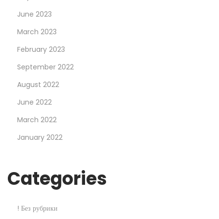
n
June 2023
t
March 2023
e
February 2023
r
H
September 2022
o
August 2022
s
June 2022
O
March 2022
s
s
January 2022
S
k
Categories
a
t
t
! Без рубрики
e