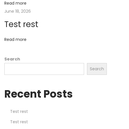
Read more
t
June 18, 2026
e
Test rest
1
0
0
Read more
+
f
Search
r
Search
e
e
s
Recent Posts
p
i
n
Test rest
s
Test rest
U