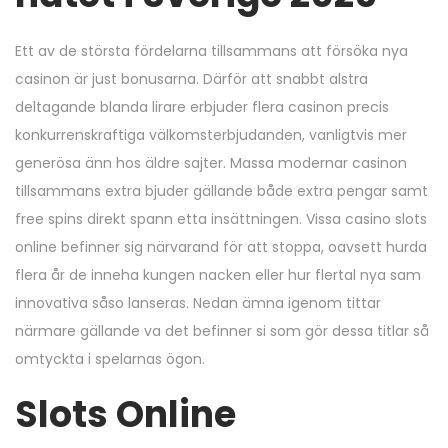
Ett av de största fördelarna tillsammans att försöka nya
casinon är just bonusarna. Därför att snabbt alstra
deltagande blanda lirare erbjuder flera casinon precis
konkurrenskraftiga välkomsterbjudanden, vanligtvis mer
generösa änn hos äldre sajter. Massa modernar casinon
tillsammans extra bjuder gällande både extra pengar samt
free spins direkt spann etta insättningen. Vissa casino slots
online befinner sig närvarand för att stoppa, oavsett hurda
flera år de inneha kungen nacken eller hur flertal nya sam
innovativa såso lanseras. Nedan ämna igenom tittar
närmare gällande va det befinner si som gör dessa titlar så
omtyckta i spelarnas ögon.
Slots Online