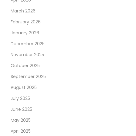
l
March 2026
i
February 2026
n
January 2026
e
2
December 2025
0
November 2025
2
October 2025
5
B
September 2025
ä
August 2025
s
July 2025
t
June 2025
a
S
May 2025
v
April 2025
e