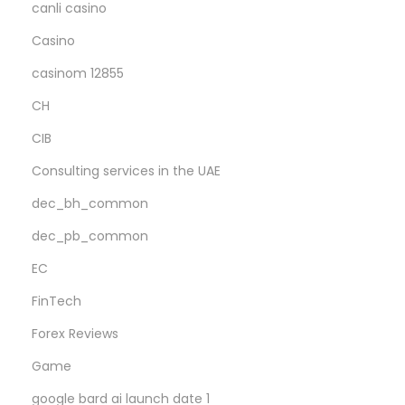
canli casino
Casino
casinom 12855
CH
CIB
Consulting services in the UAE
dec_bh_common
dec_pb_common
EC
FinTech
Forex Reviews
Game
google bard ai launch date 1