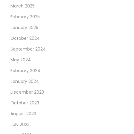
March 2025
n
s
February 2025
k
January 2025
a
October 2024
s
September 2024
p
r
May 2024
å
February 2024
k
January 2024
e
C
December 2023
a
October 2023
s
August 2023
i
July 2023
n
o