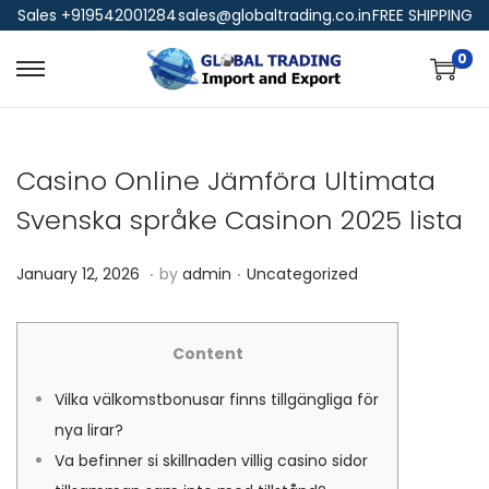
Sales +919542001284
sales@globaltrading.co.in
FREE SHIPPING
0
Casino Online Jämföra Ultimata
Svenska språke Casinon 2025 lista
.
.
P
P
J
January 12, 2026
by
admin
Uncategorized
o
o
a
s
s
n
Content
t
t
u
e
e
a
Vilka välkomstbonusar finns tillgängliga för
d
d
r
nya lirar?
o
i
y
Va befinner si skillnaden villig casino sidor
n
n
1