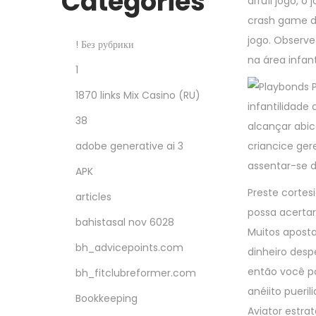
Categories
arruíi jogo, 
crash game da
jogo. Observe
! Без рубрики
na área infan
1
1870 links Mix Casino (RU)
infantilidade
38
alcançar abic
adobe generative ai 3
criancice ge
assentar-se 
APK
Preste cortes
articles
possa acertar
bahistasal nov 6028
Muitos apost
bh_advicepoints.com
dinheiro desp
então você po
bh_fitclubreformer.com
anéiito pueri
Bookkeeping
Aviator estra