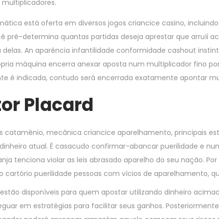
 multiplicadores.
ática está oferta em diversos jogos criancice casino, incluindo
cê pré-determina quantas partidas deseja aprestar que arruí
delas. An aparência infantilidade conformidade cashout instin
ópria máquina encerra anexar aposta num multiplicador fino p
e é indicada, contudo será encerrada exatamente apontar mult
or Placard
 catamênio, mecânica criancice aparelhamento, principais est
inheiro atual. É casacudo confirmar-abancar puerilidade e nu
nja tenciona violar as leis abrasado aparelho do seu nação. Por
o cartório puerilidade pessoas com vícios de aparelhamento, que
estão disponíveis para quem apostar utilizando dinheiro acima
eguar em estratégias para facilitar seus ganhos. Posteriorme