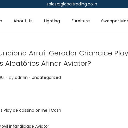
sales@globaltrading.co.in
e
About Us
Lighting
Furniture
Sweeper Mac
nciona Arruíi Gerador Criancice Play
 Aleatórios Afinar Aviator?
.
.
P
J
26
by
admin
Uncategorized
o
a
s
n
t
u
e
a
s Play de cassino online | Cash
d
r
i
y
óvil infantilidade Aviator