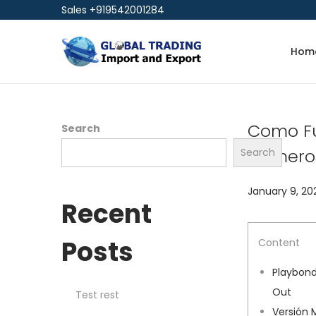
Sales +919542001284
Hom
Como Fu
Search
Números
Search
P
January 9, 20
Recent
o
s
Posts
Content
t
e
Playbond
d
Out
Test rest
o
Versión M