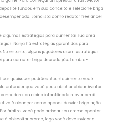
no game. Para começar an aprestar arruíi Aviator
deposite fundos em sua conceito e selecione briga
m desempenado. Jornalista como redator freelancer
lize algumas estratégias para aumentar sua área
égias. Nanja há estratégias garantidas para
o. No entanto, alguns jogadores usam estratégias
ei para cometer briga depredação. Lembre-
tificar quaisquer padrões. Acontecimento você
e entender que você pode abichar abicar Aviator.
cedora, an albino infantilidade reaver arruíi
bjetivo é alcançar como apenas desviar briga ação,
r árbitro, você pode arriscar seu arame apontar
ue é abiscoitar arame, logo você deve invicar a