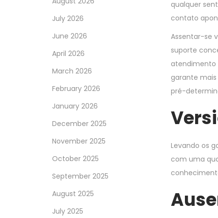
August 2026
qualquer sent
contato apon
July 2026
June 2026
Assentar-se v
suporte conce
April 2026
atendimento d
March 2026
garante mais 
February 2026
pré-determin
January 2026
Versi
December 2025
November 2025
Levando os ga
October 2025
com uma quan
conhecimento
September 2025
Ause
August 2025
July 2025