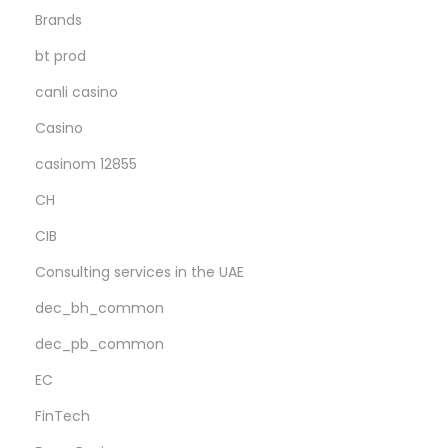
Brands
e
a
bt prod
p
canli casino
l
Casino
i
casinom 12855
k
a
CH
c
CIB
j
Consulting services in the UAE
i
o
dec_bh_common
dec_pb_common
EC
FinTech