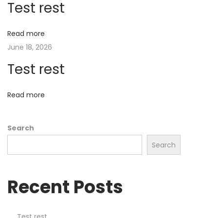
Test rest
i
e
Read more
c
June 18, 2026
d
Test rest
z
i
e
Read more
s
i
Search
a
Search
t
s
p
Recent Posts
i
n
o
Test rest