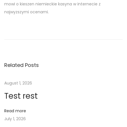
mowi o kieszen niemieckie kasyna w internecie z
najwyzszymi ocenami.
#
o
b
a
�
P
Related Posts
o
s
August 1, 2026
t
Test rest
e
p
d
Read more
o
July 1, 2026
p