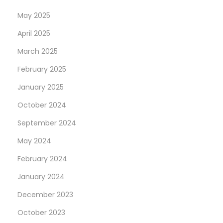
i
May 2025
n
April 2025
o
March 2025
U
t
February 2025
w
January 2025
o
October 2024
r
September 2024
z
k
May 2024
a
February 2024
s
January 2024
y
n
December 2023
i
October 2023
e