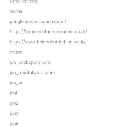
Forex Reviews
Game
google bard ai launch date 1
https://boujeerestaurantandbar.co.uk/
https://www.thelondontriathlon.co.uk/
Invest
jan_caobaparis.com
jan_mentaliumist.com
jan_pt
jan1
jan2
jan4
jan5