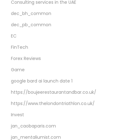
Consulting services in the UAE
i
l
dec_bh_common
f
dec_pb_common
e
EC
n
FinTech
a
h
Forex Reviews
m
Game
e
google bard ai launch date 1
v
o
https://boujeerestaurantandbar.co.uk/
n
https://www.thelondontriathlon.co.uk/
d
Invest
e
jan_caobaparis.com
r
E
jan_mentaliumist.com