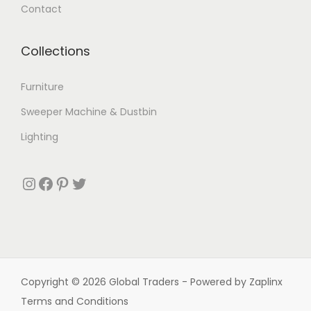
Contact
Collections
Furniture
Sweeper Machine & Dustbin
Lighting
Copyright © 2026 Global Traders - Powered by Zaplinx
Terms and Conditions