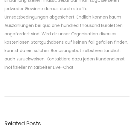
Einzahlung stellen musst. Sekundar man sagt, sie seien
jedweder Gewinne daraus durch straffe
Umsatzbedingungen abgesichert. Endlich konnen kaum
Auszahlungen bei qua one hundred thousand Euroletten
angefordert sind. Wird dir unser Organisation diverses
kostenlosen Startguthabens auf keinen fall gefallen finden,
kannst du ein solches Bonusangebot selbstverstandlich
auch zuruckweisen. Kontaktiere dazu jeden Kundendienst
inoffizieller mitarbeiter Live-Chat.
I
n
t
e
r
n
Related Posts
e