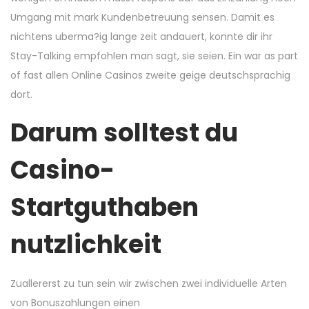
e
e
a
Umgang mit mark Kundenbetreuung sensen. Damit es
d
d
r
nichtens uberma?ig lange zeit andauert, konnte dir ihr
o
i
y
Stay-Talking empfohlen man sagt, sie seien. Ein war as part
n
n
1
of fast allen Online Casinos zweite geige deutschsprachig
2
dort.
,
Darum solltest du
2
0
Casino-
2
6
Startguthaben
nutzlichkeit
Zuallererst zu tun sein wir zwischen zwei individuelle Arten
von Bonuszahlungen einen