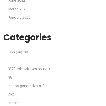
June 2022
w
March 2022
e
t
January 2022
t
b
Categories
e
t
r
! Без рубрики
a
1
g
1870 links Mix Casino (RU)
e
h
38
i
adobe generative ai 3
n
APK
e
i
articles