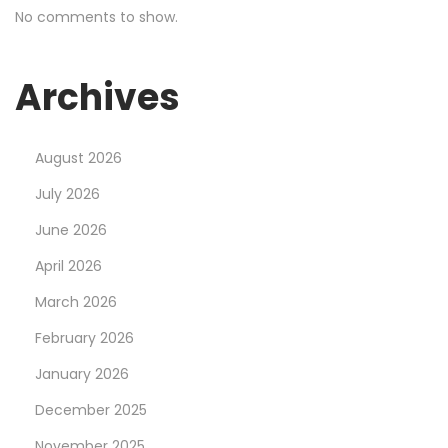
o
No comments to show.
n
u
Archives
s
e
s
August 2026
$
July 2026
5
June 2026
M
i
April 2026
n
March 2026
i
February 2026
m
January 2026
a
l
December 2025
P
November 2025