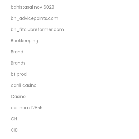
n
bahistasal nov 6028
C
bh_advicepoints.com
a
bh_fitclubreformer.com
s
i
Bookkeeping
n
Brand
o
Brands
s
u
bt prod
n
canli casino
t
Casino
e
casinom 12855
r
z
CH
u
CIB
h