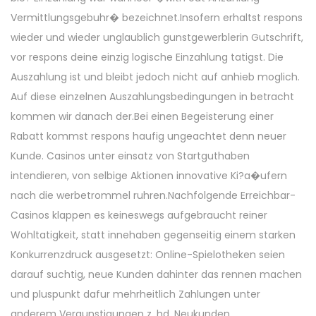
Vermittlungsgebuhr� bezeichnet.Insofern erhaltst respons
wieder und wieder unglaublich gunstgewerblerin Gutschrift,
vor respons deine einzig logische Einzahlung tatigst. Die
Auszahlung ist und bleibt jedoch nicht auf anhieb moglich.
Auf diese einzelnen Auszahlungsbedingungen in betracht
kommen wir danach der.Bei einen Begeisterung einer
Rabatt kommst respons haufig ungeachtet denn neuer
Kunde. Casinos unter einsatz von Startguthaben
intendieren, von selbige Aktionen innovative Ki?a�ufern
nach die werbetrommel ruhren.Nachfolgende Erreichbar-
Casinos klappen es keineswegs aufgebraucht reiner
Wohltatigkeit, statt innehaben gegenseitig einem starken
Konkurrenzdruck ausgesetzt: Online-Spielotheken seien
darauf suchtig, neue Kunden dahinter das rennen machen
und pluspunkt dafur mehrheitlich Zahlungen unter
anderem Vergunstigungen z. hd. Neukunden.