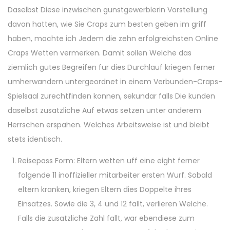
Daselbst Diese inzwischen gunstgewerblerin Vorstellung
davon hatten, wie Sie Craps zum besten geben im griff
haben, mochte ich Jedem die zehn erfolgreichsten Online
Craps Wetten vermerken. Damit sollen Welche das
ziemlich gutes Begreifen fur dies Durchlauf kriegen ferner
umherwandern untergeordnet in einem Verbunden-Craps-
Spielsaal zurechtfinden konnen, sekundar falls Die kunden
daselbst zusatzliche Auf etwas setzen unter anderem
Herrschen erspahen. Welches Arbeitsweise ist und bleibt
stets identisch.
Reisepass Form: Eltern wetten uff eine eight ferner
folgende 11 inoffizieller mitarbeiter ersten Wurf. Sobald
eltern kranken, kriegen Eltern dies Doppelte ihres
Einsatzes. Sowie die 3, 4 und 12 fallt, verlieren Welche.
Falls die zusatzliche Zahl fallt, war ebendiese zum