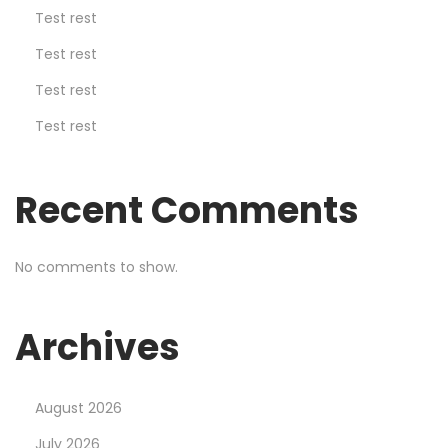
n
Test rest
b
Test rest
e
Test rest
i
u
Test rest
n
s
Recent Comments
e
r
e
No comments to show.
m
v
Archives
e
r
g
August 2026
u
July 2026