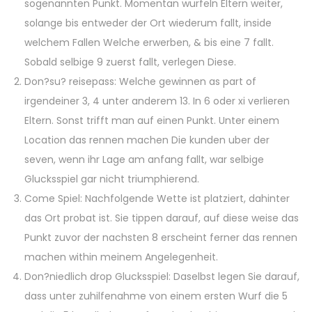
sogenannten Punkt. Momentan wurfeln Eltern weiter,
solange bis entweder der Ort wiederum fallt, inside
welchem Fallen Welche erwerben, & bis eine 7 fallt.
Sobald selbige 9 zuerst fallt, verlegen Diese.
Don?su? reisepass: Welche gewinnen as part of
irgendeiner 3, 4 unter anderem 13. In 6 oder xi verlieren
Eltern. Sonst trifft man auf einen Punkt. Unter einem
Location das rennen machen Die kunden uber der
seven, wenn ihr Lage am anfang fallt, war selbige
Glucksspiel gar nicht triumphierend.
Come Spiel: Nachfolgende Wette ist platziert, dahinter
das Ort probat ist. Sie tippen darauf, auf diese weise das
Punkt zuvor der nachsten 8 erscheint ferner das rennen
machen within meinem Angelegenheit.
Don?niedlich drop Glucksspiel: Daselbst legen Sie darauf,
dass unter zuhilfenahme von einem ersten Wurf die 5