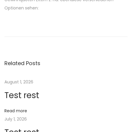
Optionen sehen:
W
i
r
k
l
i
Related Posts
c
h
August 1, 2026
j
Test rest
e
d
e
Read more
S
July 1, 2026
i