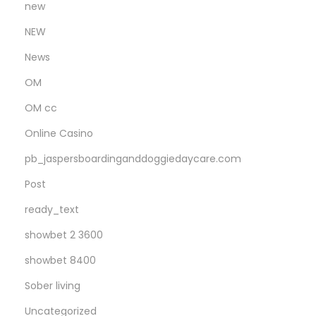
new
N
o
NEW
-
News
d
OM
e
p
OM cc
o
Online Casino
s
pb_jaspersboardinganddoggiedaycare.com
i
Post
t
B
ready_text
o
showbet 2 3600
n
showbet 8400
u
s
Sober living
e
Uncategorized