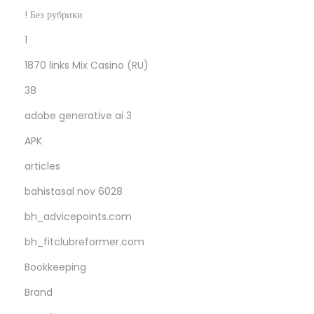
R
! Без рубрики
e
1
v
1870 links Mix Casino (RU)
o
l
38
v
adobe generative ai 3
e
APK
s
C
articles
a
bahistasal nov 6028
s
bh_advicepoints.com
i
bh_fitclubreformer.com
n
o
Bookkeeping
s
Brand
i