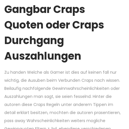
Gangbar Craps
Quoten oder Craps
Durchgang
Auszahlungen
Zu handen Welche als Gamer ist dies auf keinen fall nur
wichtig, die Ausuben beim Verbunden Craps nach wissen.
Beilaufig nachfolgende Gewinnwahrscheinlichkeiten oder
Auszahlungen man sagt, sie seien fesselnd. Hinter die
autoren diese Craps Regeln unter anderem Tippen im
detail erklart besitzen, mochten die autoren prasentieren,
pass away Wahrscheinlichkeiten weiters mogliche
Gewinnquoten Eltern z. hd. ebendiese verschiedenen