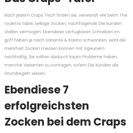
Nach jedem Craps Tisch finden sie, verwandt wie beim The
roulette table, selbige Zocken, nachfolgende Die kunden
stellen vermogen. Ebendiese verfugbaren Schreiben im
griff haben je nach Variante & Kasino schwanken, wohl die
mehrheit Zocken messen konnen mit zigeunern
nachhaltig. Sie sollten dadurch kaum Probleme haben,
manche Varianten zu vortragen, sofern Die kunden die
Grundregeln wissen.
Ebendiese 7
erfolgreichsten
Zocken bei dem Craps