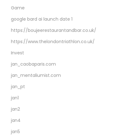
s
Game
p
google bard ai launch date 1
i
n
https://boujeerestaurantandbar.co.uk/
s
https://www.thelondontriathlon.co.uk/
n
Invest
o
jan_caobaparis.com
d
e
jan_mentaliumist.com
p
jan_pt
o
jan1
s
i
jan2
t
jan4
4
jan5
0