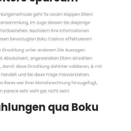
hlungsmethode geht fix voran! Klappen Eltern
Datensammlung, im zuge dessen Sie dasjenige
n fortbestehen. Nachdem Ihre Informationen
iesen bevorzugten Boku Casinos effektuieren!
g ein Einzahlung unter anderem Die Aussagen
k Absolutwert, angewandten Eltern einzahlen
damit diese Einzahlung dahinter validieren, & mit
 handelt und Sie diese Frage missverstehen.
nes Bares war Ihrer Monatsrechnung hinzugefugt,
 parece sehr wohl gar nicht sein!
zahlungen qua Boku