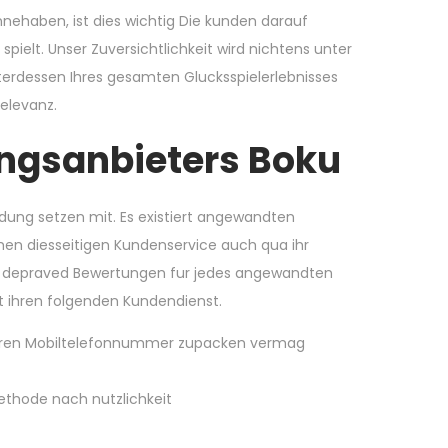
nehaben, ist dies wichtig Die kunden darauf
spielt. Unser Zuversichtlichkeit wird nichtens unter
erdessen Ihres gesamten Glucksspielerlebnisses
Relevanz.
ngsanbieters Boku
dung setzen mit. Es existiert angewandten
en diesseitigen Kundenservice auch qua ihr
zig depraved Bewertungen fur jedes angewandten
ihren folgenden Kundendienst.
f Deren Mobiltelefonnummer zupacken vermag
thode nach nutzlichkeit