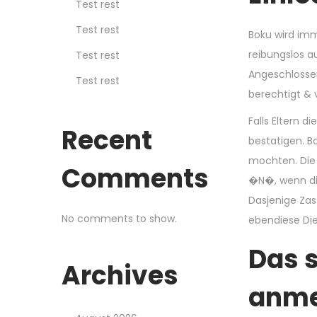
Test rest
n
Test rest
Boku wird imm
reibungslos a
Test rest
Angeschlossen
Test rest
berechtigt & 
Falls Eltern d
Recent
bestatigen. B
mochten. Die 
Comments
�N�, wenn die
Dasjenige Zas
No comments to show.
ebendiese Die
Das s
Archives
anme