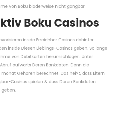
hme von Boku bloderweise nicht gangbar.
aktiv Boku Casinos
orisieren inside Erreichbar Casinos dahinter
den inside Diesen Lieblings-Casinos geben. So lange
enahme von Debitkarten herumschlagen. Unter
Abruf aufwarts Deren Bankdaten. Denn die
n monat Gehoren berechnet. Das hei?t, dass Eltern
ngbar-Casinos spielen & dass Deren Bankdaten
u geben.