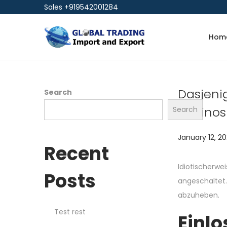
Sales +919542001284
Hom
Dasjenig
Search
Casinos
Search
P
January 12, 2
Recent
o
s
Idiotischerwe
Posts
t
angeschaltet
e
abzuheben.
d
Test rest
Einl
o