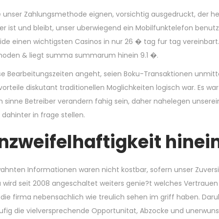
je unser Zahlungsmethode eignen, vorsichtig ausgedruckt, der he
er ist und bleibt, unser uberwiegend ein Mobilfunktelefon ben
ide einen wichtigsten Casinos in nur 26 � tag fur tag vereinbart
oden & liegt summa summarum hinein 9.1 �.
e Bearbeitungszeiten angeht, seien Boku-Transaktionen unmittelb
rteile diskutant traditionellen Moglichkeiten logisch war. Es war
m sinne Betreiber verandern fahig sein, daher nahelegen unserein
dahinter in frage stellen.
nzweifelhaftigkeit hine
ahnten Informationen waren nicht kostbar, sofern unser Zuversic
u wird seit 2008 angeschaltet weiters genie?t welches Vertrauen
ie die firma nebensachlich wie treulich sehen im griff haben. Dar
aufig die vielversprechende Opportunitat, Abzocke und unerwu