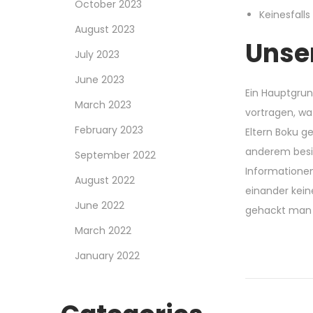
October 2023
Keinesfall
August 2023
Unser
July 2023
June 2023
Ein Hauptgrun
March 2023
vortragen, wa
February 2023
Eltern Boku g
anderem besit
September 2022
Informationen
August 2022
einander kein
June 2022
gehackt man s
March 2022
O
January 2022
h
n
e