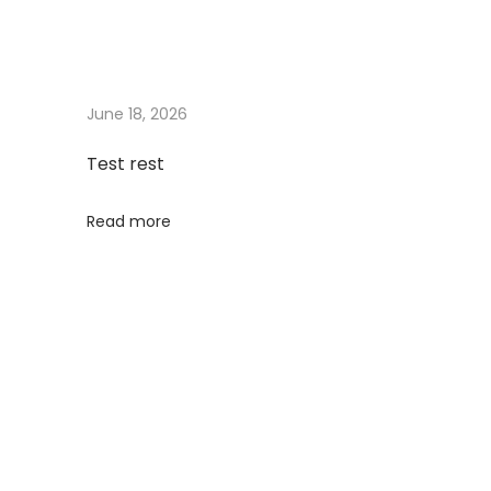
June 18, 2026
Test rest
Read more