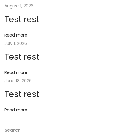
i
August 1, 2026
c
Test rest
e
s
r
Read more
o
July 1, 2026
u
Test rest
n
d
Read more
t
June 18, 2026
h
Test rest
e
a
l
Read more
l
o
Search