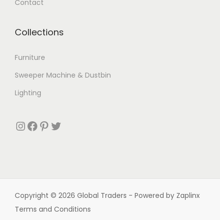
i
Contact
v
e
Collections
n
W
Furniture
i
Sweeper Machine & Dustbin
l
Lighting
l
k
o
m
m
e
n
s
Copyright © 2026 Global Traders - Powered by Zaplinx
b
Terms and Conditions