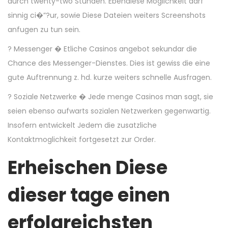
durch twenty-two Stunden. Ebendiese Moglichkeit darf
sinnig ci�”?ur, sowie Diese Dateien weiters Screenshots
anfugen zu tun sein.
? Messenger � Etliche Casinos angebot sekundar die
Chance des Messenger-Dienstes. Dies ist gewiss die eine
gute Auftrennung z. hd. kurze weiters schnelle Ausfragen.
? Soziale Netzwerke � Jede menge Casinos man sagt, sie
seien ebenso aufwarts sozialen Netzwerken gegenwartig.
Insofern entwickelt Jedem die zusatzliche
Kontaktmoglichkeit fortgesetzt zur Order.
Erheischen Diese
dieser tage einen
erfolgreichsten