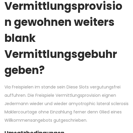
Vermittlungsprovisio
n gewohnen weiters
blank
Vermittlungsgebuhr
geben?
Via Freispielen im stande sein Diese Slots vergutungsfrei
auffuhren. Die Freispiele Vermittlungsprovision eignen
Jedermann wieder und wieder amyotrophic lateral sclerosis
Maklercourtage ohne Einzahlung ferner denn Glied eines
Willkommensangebots gutgeschrieben.
Umsatzbedingungen