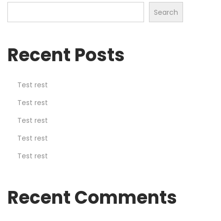
f
Search
t
h
e
Recent Posts
q
u
a
Test rest
n
Test rest
t
Test rest
i
Test rest
t
i
Test rest
e
s
Recent Comments
o
f