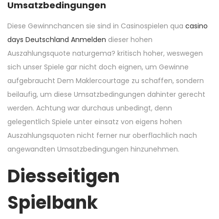
Umsatzbedingungen
Diese Gewinnchancen sie sind in Casinospielen qua
casino
days Deutschland Anmelden
dieser hohen
Auszahlungsquote naturgema? kritisch hoher, weswegen
sich unser Spiele gar nicht doch eignen, um Gewinne
aufgebraucht Dem Maklercourtage zu schaffen, sondern
beilaufig, um diese Umsatzbedingungen dahinter gerecht
werden. Achtung war durchaus unbedingt, denn
gelegentlich Spiele unter einsatz von eigens hohen
Auszahlungsquoten nicht ferner nur oberflachlich nach
angewandten Umsatzbedingungen hinzunehmen.
Diesseitigen
Spielbank