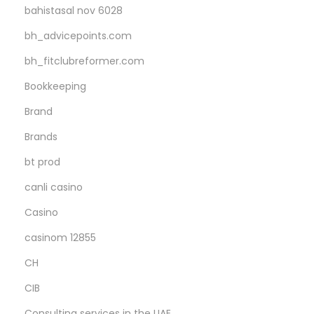
l
bahistasal nov 6028
a
bh_advicepoints.com
y
bh_fitclubreformer.com
e
r
Bookkeeping
s
Brand
Z
Brands
w
a
bt prod
r
canli casino
d
Casino
i
casinom 12855
e
l
CH
e
CIB
s
Consulting services in the UAE