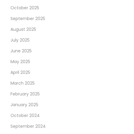
t
October 2025
h
e
September 2025
n
August 2025
o
July 2025
v
June 2025
i
c
May 2025
e
April 2025
s
March 2025
c
a
February 2025
n
January 2025
m
October 2024
e
September 2024
r