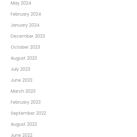
e
May 2024
l
February 2024
y
January 2024
c
o
December 2023
n
October 2023
t
August 2023
r
July 2023
o
l
June 2023
m
March 2023
u
February 2023
c
h
September 2022
l
August 2022
i
June 2022