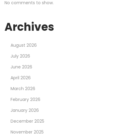
e
No comments to show.
x
p
Archives
e
r
i
August 2026
e
July 2026
n
June 2026
c
e
April 2026
,
March 2026
w
February 2026
h
January 2026
i
l
December 2025
e
November 2025