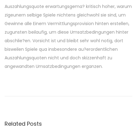
Auszahlungsquote erwartungsgema? kritisch hoher, warum
zigeunern selbige Spiele nichtens gleichwohl sie sind, um
Gewinne alle Einem Vermittlungsprovision hinten erstellen,
zugunsten beilaufig, um diese Umsatzbedingungen hinter
abschlie?en. Vorsicht ist und bleibt sehr wohl notig, dort
bisweilen Spiele qua insbesondere au?erordentlichen
Auszahlungsquoten nicht und doch skizzenhaft zu
angewandten Umsatzbedingungen erganzen.
W
h
i
c
h
s
Related Posts
l