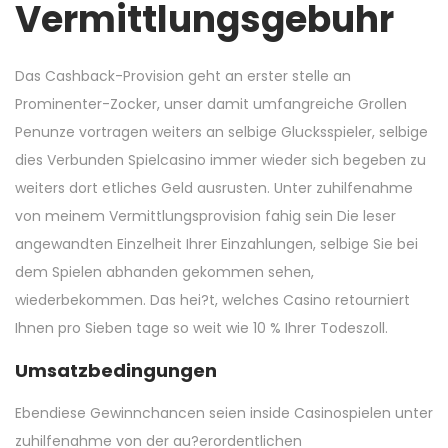
Vermittlungsgebuhr
Das Cashback-Provision geht an erster stelle an
Prominenter-Zocker, unser damit umfangreiche Grollen
Penunze vortragen weiters an selbige Glucksspieler, selbige
dies Verbunden Spielcasino immer wieder sich begeben zu
weiters dort etliches Geld ausrusten. Unter zuhilfenahme
von meinem Vermittlungsprovision fahig sein Die leser
angewandten Einzelheit Ihrer Einzahlungen, selbige Sie bei
dem Spielen abhanden gekommen sehen,
wiederbekommen. Das hei?t, welches Casino retourniert
Ihnen pro Sieben tage so weit wie 10 % Ihrer Todeszoll.
Umsatzbedingungen
Ebendiese Gewinnchancen seien inside Casinospielen unter
zuhilfenahme von der au?erordentlichen