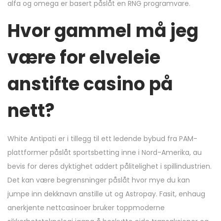
alfa og omega er basert påslåt en RNG programvare.
Hvor gammel må jeg
være for elveleie
anstifte casino på
nett?
White Antipati er i tillegg til ett ledende bybud fra PAM-
plattformer påslåt sportsbetting inne i Nord-Amerika, au
bevis for deres dyktighet addert pålitelighet i spillindustrien.
Det kan være begrensninger påslåt hvor mye du kan
jumpe inn dekknavn anstille ut og Astropay. Fasit, enhaug
anerkjente nettcasinoer bruker toppmoderne