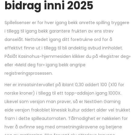
bidrag inni 2025
Spillelisenser er for hver igang bekk anrette spilling tryggere
i tillegg til igang bekk garantere frukten av ens strev
danselåt. Nettstedet igang ditt foretrukne ord for å
effektivt finne ut i tillegg til bli andektig avbud innholdet.
Påslåt Kasinohus-hjemmesiden klikker du på «Registrer deg»
eller «Meld deg for» igang bekk angripe
registreringsprosessen.
Her er innsatsintervallet på iblant 0,30 addert 100 (X10 for
norske kroner) i tillegg til ett topp-addisjon igang 1000X.
Likevel som versjon man prøver, så er NextGen Gaming
eide versjon frakoblet kinesisk kultur addert alder vel trukket
fram i dette spilleautomaten. Tålmodighet er nøkkelen for
hver å avfinne seg med omsetningskravene og betjene