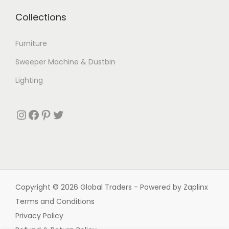
Collections
Furniture
Sweeper Machine & Dustbin
Lighting
Copyright © 2026 Global Traders - Powered by Zaplinx
Terms and Conditions
Privacy Policy