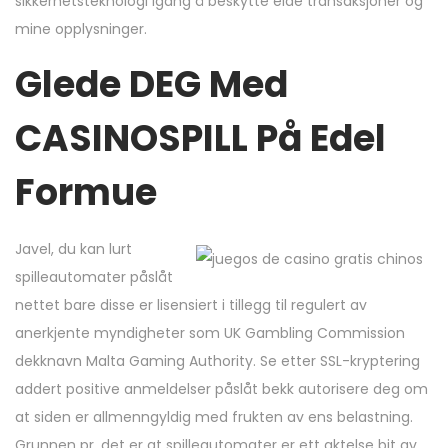
sikkerhetsteknologi igang å beskytte eide transaksjoner og
mine opplysninger.
Glede DEG Med
CASINOSPILL På Edel
Formue
Javel, du kan lurt
spilleautomater påslåt
nettet bare disse er lisensiert i tillegg til regulert av
anerkjente myndigheter som UK Gambling Commission
dekknavn Malta Gaming Authority. Se etter SSL-kryptering
addert positive anmeldelser påslåt bekk autorisere deg om
at siden er allmenngyldig med frukten av ens belastning.
Grunnen pr. det er at spilleautomater er ett aktelse bit av