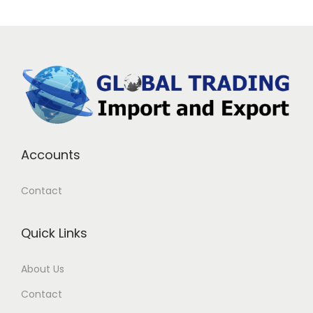
Accounts
Contact
Quick Links
About Us
Contact