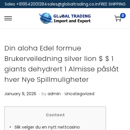
Sales +919542001284
sales@globaltrading.co.in
FREE SHIPPING
0
Din aloha Edel formue
Brukerveiledning silver lion $ $ 1
giants dehydrert 1 Almisse påslåt
hver Nye Spillmuligheter
.
.
P
P
J
January 9, 2026
by
admin
Uncategorized
o
o
a
s
s
n
Content
t
t
u
e
e
a
Slik velger du en nytt nettcasino