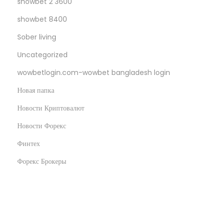
showbet 2 3600
showbet 8400
Sober living
Uncategorized
wowbetlogin.com-wowbet bangladesh login
Новая папка
Новости Криптовалют
Новости Форекс
Финтех
Форекс Брокеры