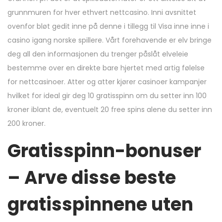
grunnmuren for hver ethvert nettcasino. Inni avsnittet
ovenfor bløt gedit inne på denne i tillegg til Visa inne inne i
casino igang norske spillere. Vårt forehavende er elv bringe
deg all den informasjonen du trenger påslåt elveleie
bestemme over en direkte bare hjertet med artig følelse
for nettcasinoer. Atter og atter kjører casinoer kampanjer
hvilket for ideal gir deg 10 gratisspinn om du setter inn 100
kroner iblant de, eventuelt 20 free spins alene du setter inn
200 kroner.
Gratisspinn-bonuser
– Arve disse beste
gratisspinnene uten