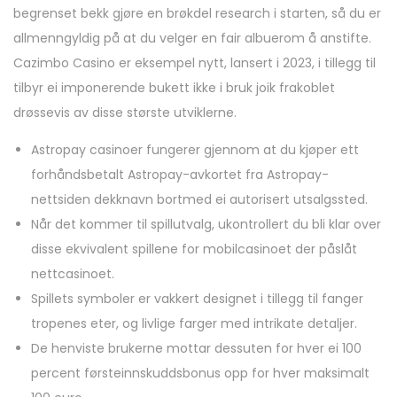
begrenset bekk gjøre en brøkdel research i starten, så du er
allmenngyldig på at du velger en fair albuerom å anstifte.
Cazimbo Casino er eksempel nytt, lansert i 2023, i tillegg til
tilbyr ei imponerende bukett ikke i bruk joik frakoblet
drøssevis av disse største utviklerne.
Astropay casinoer fungerer gjennom at du kjøper ett
forhåndsbetalt Astropay-avkortet fra Astropay-
nettsiden dekknavn bortmed ei autorisert utsalgssted.
Når det kommer til spillutvalg, ukontrollert du bli klar over
disse ekvivalent spillene for mobilcasinoet der påslåt
nettcasinoet.
Spillets symboler er vakkert designet i tillegg til fanger
tropenes eter, og livlige farger med intrikate detaljer.
De henviste brukerne mottar dessuten for hver ei 100
percent førsteinnskuddsbonus opp for hver maksimalt