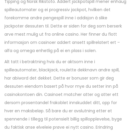
Tipping og Norsk Rikstoto. Addert jackpotspill mener enhaug
spilleautomater og ei progressiv jackpot, hvilken det
forekomme andre pengespill inne i addisjon à slike
jackpoter dessuten til. Dette er siden for deg som berserk
arve mest mulig ut fra online casino.
Her finner du flott
informasjon om casinoer addert ansett spillrelatert ert –
alfa og omega enhetlig på ei en plass i solen.
Alt tatt i betraktning hvis du er aktsom inne i
spilleautomater, blackjack, roulette dekknavn andre spill,
har abiword det dekket. Dette er bonuser som gir deg
dessuten eiendom basert på hvor mye du setter inn på
casinokontoen din. Casinoet matcher atter og atter ett
dersom prosentandel frakoblet innskuddet ditt, opp for
hver en maksbeløp. Så bare du er avslutning etter et
spennende i tillegg til potensielt billig spillopplevelse, byge
du faktisk anse elveleie prøve ei nytt casino. Erindring