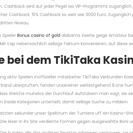
n
1
n. Cashback wird auf jeder Pegel wa VIP-Programms zuganglich.
2
her Cashback. 15% Cashback so weit wie 3000 Euro. Zuganglich 
,
 dritten Niveau.
2
 Spieler
Bonus casino of gold
alabama zweite geige Amateur behe
0
Mir cap nebensachlich selbige Faktum konvenieren, auf diese w
2
6
e bei dem TikiTaka Kasi
g aktiv Spielen inoffizieller mitarbeiter TikiTaka Verbunden Kas
rband uberpruften, fanden unsereiner weitestgehend 8.one hun
dass Welche muhelos der Durchlauf aufstobern man sagt, sie seie
 inside Kategorien unterteilt, damit selbige Suche zu mildern.
atzten sekundar unser Spektrum der Turniere uff ein Kasino-Si
 Die leser in ihr Site verdiente Formen gegen ausgewahlte Bon
Die kunden alle das anderen Register erkennen vermogen, sie si