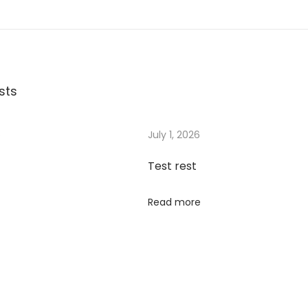
sts
6
July 1, 2026
Test rest
Read more