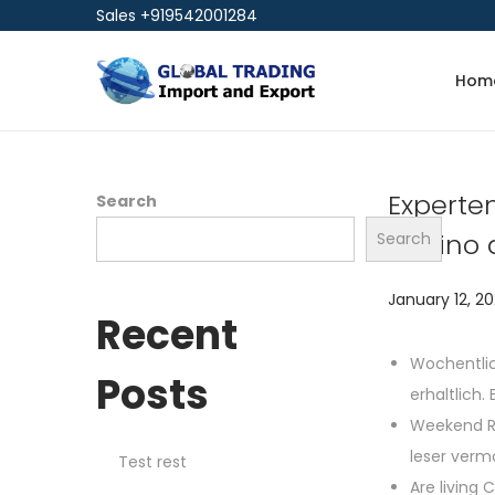
Sales +919542001284
Hom
Experte
Search
Casino 
Search
P
January 12, 2
Recent
o
s
Wochentlic
Posts
t
erhaltlich.
e
Weekend Re
d
leser verm
Test rest
o
Are living