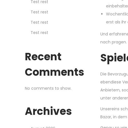
Test rest
n
einbehalte
Test rest
Wochentlic
erst als ihr
Test rest
Test rest
Und erfahrene
nach pragen. 
Recent
Spiel
Comments
Die Bevorzugun
ebendiese Ve
No comments to show.
Anbietern, so
unter anderem
Archives
Unsereins sch
Bazar, in dem
Genau so wie 