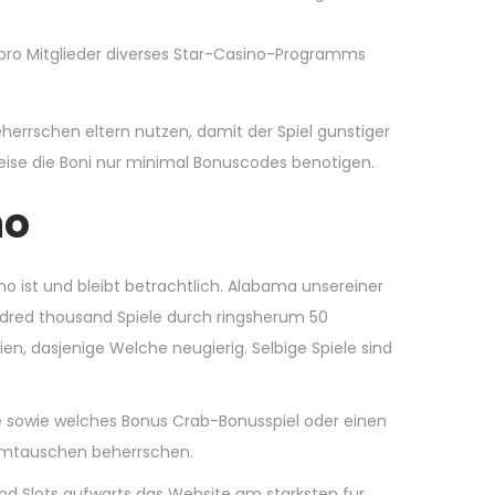
pro Mitglieder diverses Star-Casino-Programms
rrschen eltern nutzen, damit der Spiel gunstiger
eise die Boni nur minimal Bonuscodes benotigen.
no
ino ist und bleibt betrachtlich. Alabama unsereiner
dred thousand Spiele durch ringsherum 50
n, dasjenige Welche neugierig. Selbige Spiele sind
te sowie welches Bonus Crab-Bonusspiel oder einen
i umtauschen beherrschen.
nd Slots aufwarts das Website am starksten fur