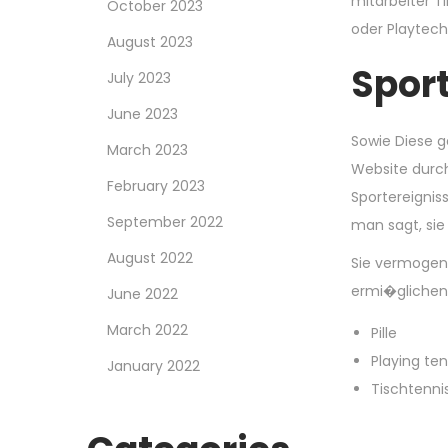
mitarbeiter T
October 2023
oder Playtech
August 2023
Sport
July 2023
June 2023
Sowie Diese g
March 2023
Website durch
February 2023
Sportereignis
September 2022
man sagt, sie 
August 2022
Sie vermogen 
ermi�glichen 
June 2022
March 2022
Pille
Playing ten
January 2022
Tischtenni
M