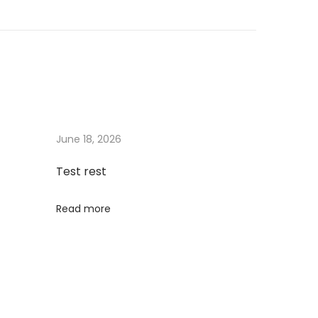
June 18, 2026
Test rest
Read more