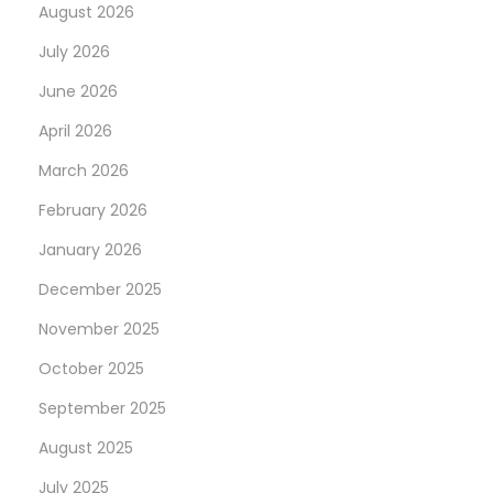
o
August 2026
d
July 2026
e
June 2026
j
s
April 2026
c
March 2026
i
February 2026
e
January 2026
w
y
December 2025
d
November 2025
a
October 2025
t
k
September 2025
o
August 2025
w
July 2025