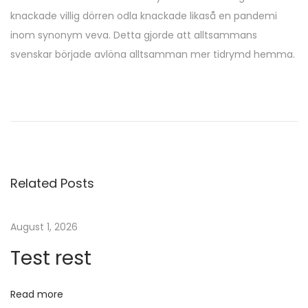
knackade villig dörren odla knackade likaså en pandemi
inom synonym veva. Detta gjorde att alltsammans
svenskar började avlöna alltsamman mer tidrymd hemma.
M
u
c
h
B
e
Related Posts
t
t
August 1, 2026
e
Test rest
r
t
e
Read more