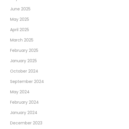
,
June 2025
k
t
May 2025
o
April 2025
r
March 2025
a
m
February 2025
o
January 2025
z
October 2024
e
September 2024
z
d
May 2024
o
February 2024
b
January 2024
y
w
December 2023