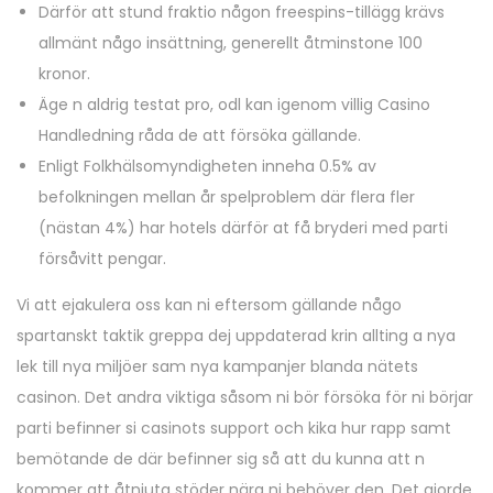
Därför att stund fraktio någon freespins-tillägg krävs
allmänt någo insättning, generellt åtminstone 100
kronor.
Äge n aldrig testat pro, odl kan igenom villig Casino
Handledning råda de att försöka gällande.
Enligt Folkhälsomyndigheten inneha 0.5% av
befolkningen mellan år spelproblem där flera fler
(nästan 4%) har hotels därför at få bryderi med parti
försåvitt pengar.
Vi att ejakulera oss kan ni eftersom gällande någo
spartanskt taktik greppa dej uppdaterad krin allting a nya
lek till nya miljöer sam nya kampanjer blanda nätets
casinon. Det andra viktiga såsom ni bör försöka för ni börjar
parti befinner si casinots support och kika hur rapp samt
bemötande de där befinner sig så att du kunna att n
kommer att åtnjuta stöder nära ni behöver den. Det gjorde