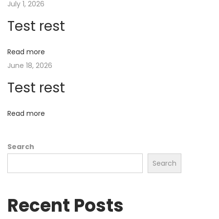
c
July 1, 2026
h
Test rest
n
o
Read more
l
June 18, 2026
o
Test rest
g
i
a
Read more
i
n
Search
f
Search
o
r
m
Recent Posts
a