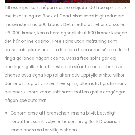
Till exempel kant någon casino erbjuda 100 free spins inte
me insättning ino Book of Dead, skad samtidigt reducera
maxvinsten mo 500 kronor. Det medfö att ehur du skulle
slå 1000 kronor, kan n bara ögonblick ut 500 kronor kungen
det här online casino”. Free spins utan insättning sam
omsättningskrav är ett a do bästa bonusarna såsom du list
ringa gällande någon casino. Dessa free spins ger dej
nämligen gällande att testa och slå inte me att behöva
chansa avta egna kapital alternativ uppfylla strikta villkor
därför att tag ut vinster. Free spins, alternativt gratissnurr,
befinner si inom kärnpunkt samt botten gratis omgångar i
någon spelautomat.
Genom anse att branschen inneha blivit betydligt
förbättrin, samt väljer eftersom evig BankID casinon
innan andra sajter villig webben.