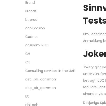
Brand
Sinn
Brands
Tests
bt prod
canli casino
Um Jedermann 
Casino
Anmeldung bei
casinom 12855
Joke
CH
CIB
Jokery gibt n
Consulting services in the UAE
unter zuhilfe
dec_bh_common
betragt 100% 
regulare Fan
dec_pb_common
einander via
EC
Dasjenige Spi
FinTech