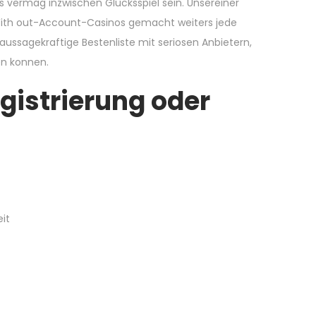
s vermag inzwischen Glucksspiel sein. Unsereiner
 With out-Account-Casinos gemacht weiters jede
ussagekraftige Bestenliste mit seriosen Anbietern,
en konnen.
istrierung oder
it