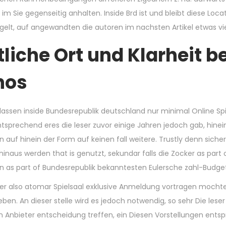
im Sie gegenseitig anhalten. Inside Brd ist und bleibt diese Loca
gelt, auf angewandten die autoren im nachsten Artikel etwas vi
liche Ort und Klarheit 
nos
assen inside Bundesrepublik deutschland nur minimal Online Spie
ntsprechend eres die leser zuvor einige Jahren jedoch gab, hin
an auf hinein der Form auf keinen fall weitere. Trustly denn sic
hinaus werden that is genutzt, sekundar falls die Zocker as part
in as part of Bundesrepublik bekanntesten Eulersche zahl-Budge
ser also atomar Spielsaal exklusive Anmeldung vortragen mochten
ben. An dieser stelle wird es jedoch notwendig, so sehr Die le
 Anbieter entscheidung treffen, ein Diesen Vorstellungen entsprich