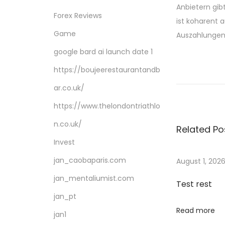
Anbietern gib
Forex Reviews
ist koharent 
Game
Auszahlungen 
google bard ai launch date 1
V
o
https://boujeerestaurantandb
r
ar.co.uk/
-
https://www.thelondontriathlo
f
n.co.uk/
e
Related Po
r
Invest
n
jan_caobaparis.com
August 1, 202
e
jan_mentaliumist.com
r
Test rest
M
jan_pt
a
Read more
jan1
n