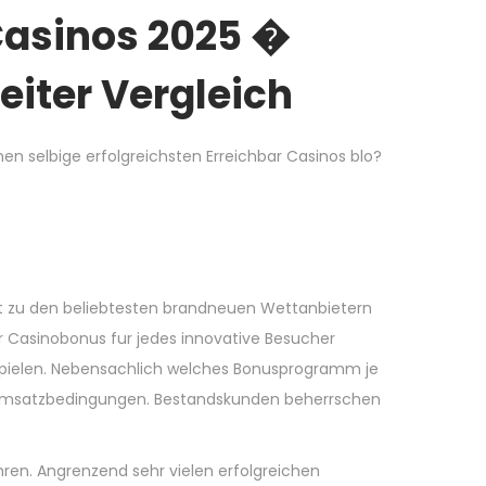
Casinos 2025 �
beiter Vergleich
n selbige erfolgreichsten Erreichbar Casinos blo?
rt zu den beliebtesten brandneuen Wettanbietern
r Casinobonus fur jedes innovative Besucher
ispielen. Nebensachlich welches Bonusprogramm je
r Umsatzbedingungen. Bestandskunden beherrschen
hren. Angrenzend sehr vielen erfolgreichen