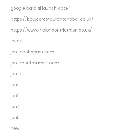
r
google bard ai launch date 1
s
k
https://boujeerestaurantandbar.co.uk/
e
https://www.thelondontriathlon.co.uk/
N
Invest
e
jan_caobaparis.com
t
t
jan_mentaliumist.com
c
jan_pt
a
jan1
s
i
jan2
n
jan4
o
jan5
new