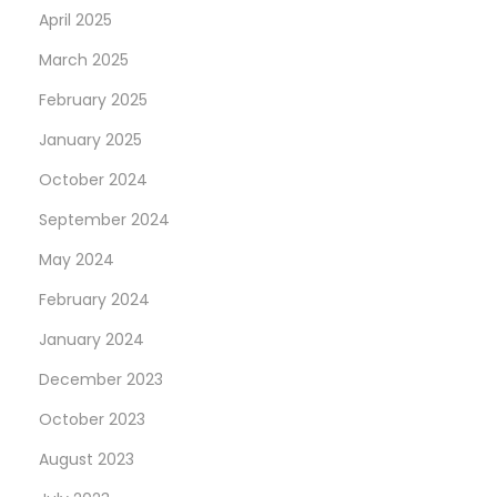
s
April 2025
p
March 2025
i
n
February 2025
n
January 2025
C
October 2024
a
September 2024
s
i
May 2024
n
February 2024
o
January 2024
A
d
December 2023
d
October 2023
i
August 2023
s