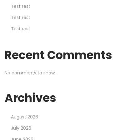
n
Test rest
s
Test rest
k
u
Test rest
d
d
Recent Comments
,
N
u
No comments to show.
l
l
Archives
O
m
s
August 2026
e
July 2026
t
June 2026