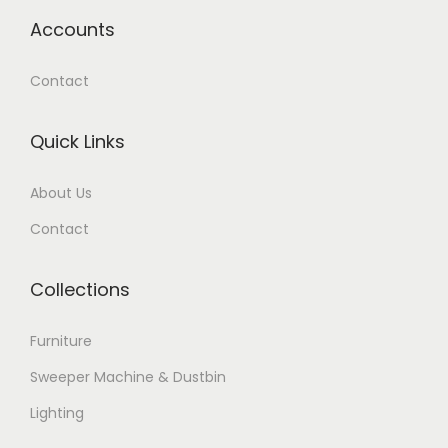
Accounts
Contact
Quick Links
About Us
Contact
Collections
Furniture
Sweeper Machine & Dustbin
Lighting