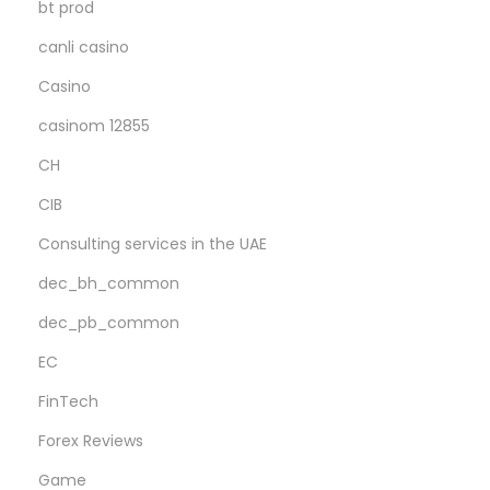
n
bt prod
o
canli casino
D
Casino
i
casinom 12855
n
A
CH
n
CIB
e
Consulting services in the UAE
r
k
dec_bh_common
j
dec_pb_common
e
EC
n
FinTech
t
N
Forex Reviews
o
Game