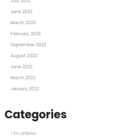
July 2023
j
o
June 2023
n
March 2023
U
February 2023
t
e
September 2022
n
August 2022
A
June 2022
l
March 2022
m
i
January 2022
s
s
Categories
e
H
i
! Без рубрики