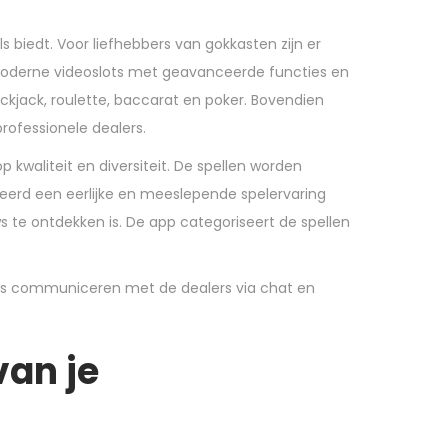
s biedt. Voor liefhebbers van gokkasten zijn er
t moderne videoslots met geavanceerde functies en
ckjack, roulette, baccarat en poker. Bovendien
professionele dealers.
 kwaliteit en diversiteit. De spellen worden
erd een eerlijke en meeslepende spelervaring
s te ontdekken is. De app categoriseert de spellen
reeks communiceren met de dealers via chat en
van je