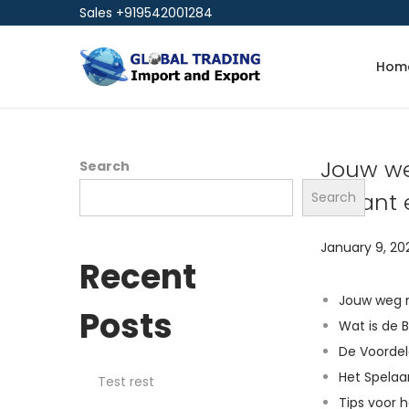
Sales +919542001284
Hom
Jouw we
Search
instant
Search
P
January 9, 20
Recent
o
s
Jouw weg n
Posts
t
Wat is de B
e
De Voordele
d
Het Spelaa
Test rest
o
Tips voor 