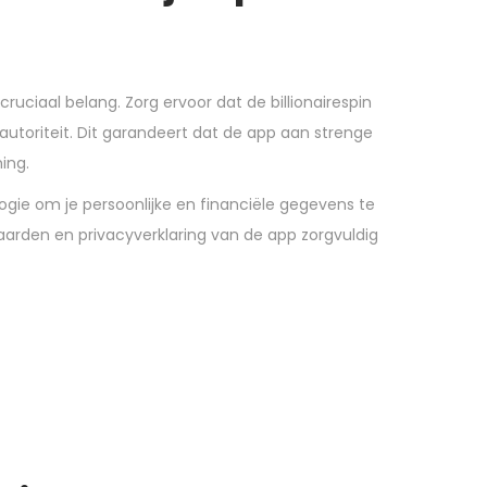
ruciaal belang. Zorg ervoor dat de billionairespin
toriteit. Dit garandeert dat de app aan strenge
ing.
ie om je persoonlijke en financiële gegevens te
arden en privacyverklaring van de app zorgvuldig