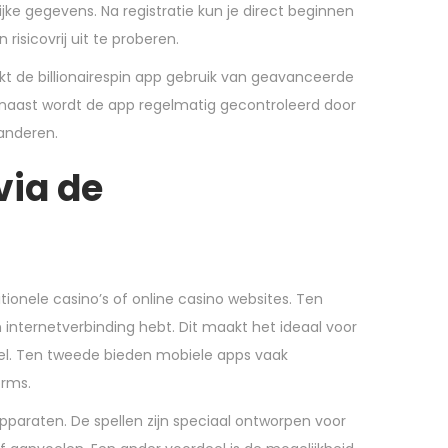
ijke gegevens. Na registratie kun je direct beginnen
sicovrij uit te proberen.
kt de billionairespin app gebruik van geavanceerde
rnaast wordt de app regelmatig gecontroleerd door
randeren.
via de
itionele casino’s of online casino websites. Ten
 internetverbinding hebt. Dit maakt het ideaal voor
pel. Ten tweede bieden mobiele apps vaak
orms.
paraten. De spellen zijn speciaal ontworpen voor