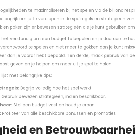
elijkheden te maximaliseren bij het spelen via de billionairespin
belangrijk om je te verdiepen in de spelregels en strategieën van
ck en poker, zijn er bewezen strategieën die je kunt gebruiken om
 het verstandig om een budget te bepalen en je daaraan te houd
 verantwoord te spelen en niet meer te gokken dan je kunt missen
meer dan je vooraf hebt bepaald. Ten derde, maak gebruik van 
boost geven en je helpen om meer uit je spel te halen.
lijst met belangrijke tips:
elregels:
Begrijp volledig hoe het spel werkt.
:
Gebruik bewezen strategieën, indien beschikbaar.
heer:
Stel een budget vast en houd je eraan.
:
Profiteer van alle beschikbare bonussen en promoties.
gheid en Betrouwbaarhei