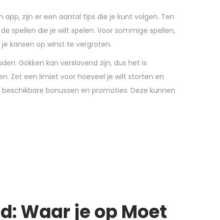
 app, zijn er een aantal tips die je kunt volgen. Ten
 de spellen die je wilt spelen. Voor sommige spellen,
 je kansen op winst te vergroten.
en. Gokken kan verslavend zijn, dus het is
. Zet een limiet voor hoeveel je wilt storten en
de beschikbare bonussen en promoties. Deze kunnen
d: Waar je op Moet