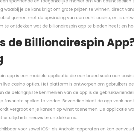
 een spannende en toegankelijke manier om van casinospellen 
ng waarbij je de kans krijgt om grote prijzen te winnen, direct 
iel gamen met de opwinding van een echt casino, en is ontwor
m te ontdekken wat de billionairespin app te bieden heeft en hoe 
s de Billionairespin App
g
espin app is een mobiele applicatie die een breed scala aan casi
n live casino opties. Het platform is ontworpen om gebruikers ee
an de belangrijkste kenmerken van de app is de gebruiksvriendel
je favoriete spellen te vinden. Bovendien biedt de app vaak aan
wordt vergroot en je kansen op winst toenemen. De applicatie 
t er altijd iets nieuws te ontdekken is.
chikbaar voor zowel iOS- als Android-apparaten en kan eenvoud