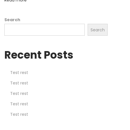
Read more
n
i
Search
m
Search
o
w
e
Recent Posts
k
a
s
Test rest
y
Test rest
n
Test rest
o
Test rest
k
r
Test rest
y
p