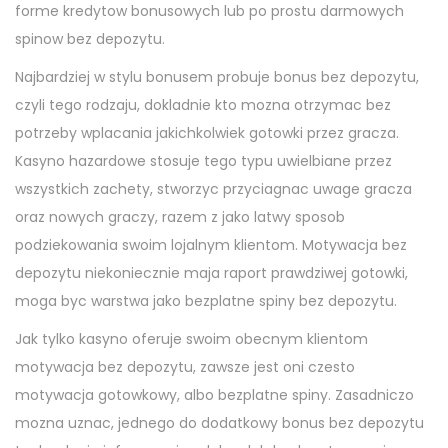
forme kredytow bonusowych lub po prostu darmowych
spinow bez depozytu.
Najbardziej w stylu bonusem probuje bonus bez depozytu,
czyli tego rodzaju, dokladnie kto mozna otrzymac bez
potrzeby wplacania jakichkolwiek gotowki przez gracza.
Kasyno hazardowe stosuje tego typu uwielbiane przez
wszystkich zachety, stworzyc przyciagnac uwage gracza
oraz nowych graczy, razem z jako latwy sposob
podziekowania swoim lojalnym klientom. Motywacja bez
depozytu niekoniecznie maja raport prawdziwej gotowki,
moga byc warstwa jako bezplatne spiny bez depozytu.
Jak tylko kasyno oferuje swoim obecnym klientom
motywacja bez depozytu, zawsze jest oni czesto
motywacja gotowkowy, albo bezplatne spiny. Zasadniczo
mozna uznac, jednego do dodatkowy bonus bez depozytu