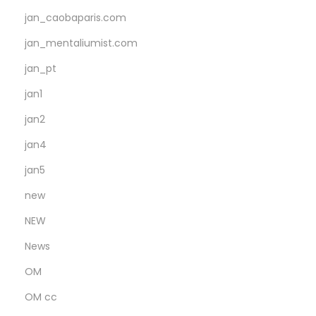
jan_caobaparis.com
a
s
jan_mentaliumist.com
z
jan_pt
l
jan1
u
b
jan2
w
jan4
y
jan5
p
new
l
a
NEW
c
News
a
OM
s
z
OM cc