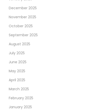
a
December 2025
s
November 2025
c
October 2025
i
w
September 2025
i
August 2025
e
July 2025
d
June 2025
o
s
May 2025
t
April 2025
e
March 2025
p
n
February 2025
e
January 2025
w