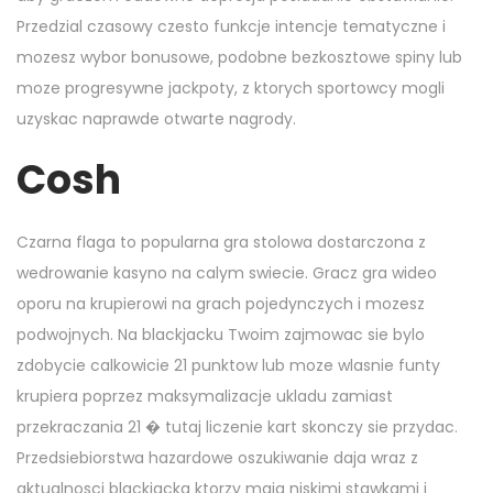
Przedzial czasowy czesto funkcje intencje tematyczne i
mozesz wybor bonusowe, podobne bezkosztowe spiny lub
moze progresywne jackpoty, z ktorych sportowcy mogli
uzyskac naprawde otwarte nagrody.
Cosh
Czarna flaga to popularna gra stolowa dostarczona z
wedrowanie kasyno na calym swiecie. Gracz gra wideo
oporu na krupierowi na grach pojedynczych i mozesz
podwojnych. Na blackjacku Twoim zajmowac sie bylo
zdobycie calkowicie 21 punktow lub moze wlasnie funty
krupiera poprzez maksymalizacje ukladu zamiast
przekraczania 21 � tutaj liczenie kart skonczy sie przydac.
Przedsiebiorstwa hazardowe oszukiwanie daja wraz z
aktualnosci blackjacka ktorzy maja niskimi stawkami i