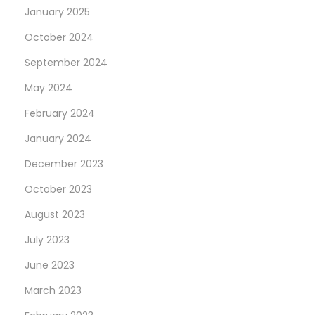
f
January 2025
o
October 2024
r
September 2024
m
a
May 2024
c
February 2024
y
January 2024
j
n
December 2023
a
October 2023
n
August 2023
o
July 2023
w
o
June 2023
c
March 2023
z