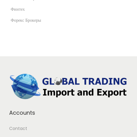
n
Финтех
t
e
Форекс Брокеры
r
n
e
t
Accounts
Contact