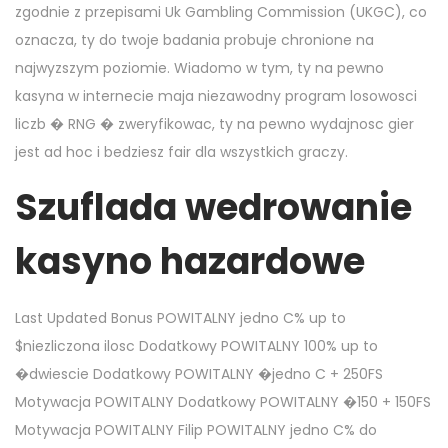
zgodnie z przepisami Uk Gambling Commission (UKGC), co
oznacza, ty do twoje badania probuje chronione na
najwyzszym poziomie. Wiadomo w tym, ty na pewno
kasyna w internecie maja niezawodny program losowosci
liczb � RNG � zweryfikowac, ty na pewno wydajnosc gier
jest ad hoc i bedziesz fair dla wszystkich graczy.
Szuflada wedrowanie
kasyno hazardowe
Last Updated Bonus POWITALNY jedno C% up to
$niezliczona ilosc Dodatkowy POWITALNY 100% up to
�dwiescie Dodatkowy POWITALNY �jedno C + 250FS
Motywacja POWITALNY Dodatkowy POWITALNY �150 + 150FS
Motywacja POWITALNY Filip POWITALNY jedno C% do