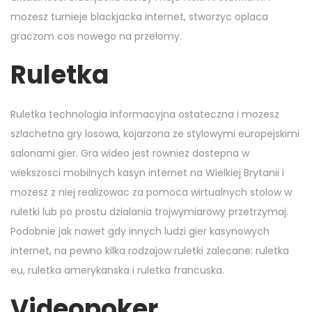
mozesz turnieje blackjacka internet, stworzyc oplaca
graczom cos nowego na przelomy.
Ruletka
Ruletka technologia informacyjna ostateczna i mozesz
szlachetna gry losowa, kojarzona ze stylowymi europejskimi
salonami gier. Gra wideo jest rowniez dostepna w
wiekszosci mobilnych kasyn internet na Wielkiej Brytanii i
mozesz z niej realizowac za pomoca wirtualnych stolow w
ruletki lub po prostu dzialania trojwymiarowy przetrzymaj.
Podobnie jak nawet gdy innych ludzi gier kasynowych
internet, na pewno kilka rodzajow ruletki zalecane: ruletka
eu, ruletka amerykanska i ruletka francuska.
Videopoker