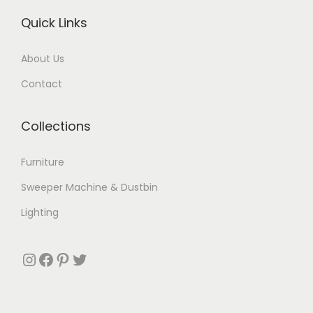
Quick Links
About Us
Contact
Collections
Furniture
Sweeper Machine & Dustbin
Lighting