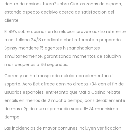
dentro de casinos fuera? sobre Ciertas zonas de espana,
estando aspecto decisivo acerca de satisfaccion del
cliente.
El 89% sobre casinos en la relacion provee auxilio referente
a castellano 24/8 mediante chat referente a preparado.
Spinsy mantiene 15 agentes hispanohablantes
simultaneamente, garantizando momentos de solucii?n
mas pequenas a 46 segundos.
Correo y no ha transpirado celular complementan el
soporte. Aero Bet ofrece camino directa +34 con el fin de
usuarios espanoles, entretanto que Mafia Casino rebate
emails en menos de 2 mucho tiempo, considerablemente
de mas ri?pido que el promedio sobre 11-24 muchisimo
tiempo.
Las incidencias de mayor comunes incluyen verificacion