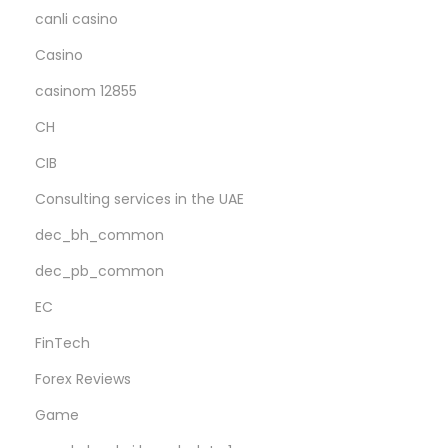
n
canli casino
e
Casino
r
casinom 12855
o
CH
CIB
Consulting services in the UAE
dec_bh_common
dec_pb_common
EC
FinTech
Forex Reviews
Game