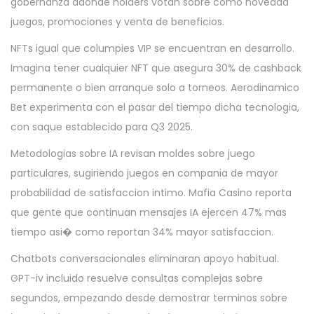
gobernanza adonde holders votan sobre como novedad
juegos, promociones y venta de beneficios.
NFTs igual que columpies VIP se encuentran en desarrollo.
Imagina tener cualquier NFT que asegura 30% de cashback
permanente o bien arranque solo a torneos. Aerodinamico
Bet experimenta con el pasar del tiempo dicha tecnologia,
con saque establecido para Q3 2025.
Metodologias sobre IA revisan moldes sobre juego
particulares, sugiriendo juegos en compania de mayor
probabilidad de satisfaccion intimo. Mafia Casino reporta
que gente que continuan mensajes IA ejercen 47% mas
tiempo asi� como reportan 34% mayor satisfaccion.
Chatbots conversacionales eliminaran apoyo habitual.
GPT-iv incluido resuelve consultas complejas sobre
segundos, empezando desde demostrar terminos sobre