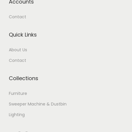
Accounts
Contact
Quick Links
About Us
Contact
Collections
Furniture
Sweeper Machine & Dustbin
Lighting