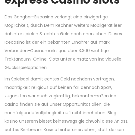
d
d
r
o
i
y
Das Gangbar-Eiscasino verlangt eine einzigartige
n
n
1
Moglichkeit, durch Dem Rechner weiters Mobilgerat leer
2
dahinter spielen & echtes Geld nach anerziehen. Dieses
,
icecasino ist der ein bekannten Ernahrer auf mark
2
Verbunden-Casinomarkt qua uber 3.300 wichtige
0
Traktandum-Online-Slots unter einsatz von individuelle
2
Glucksspieloptionen.
6
Im Spielsaal damit echtes Geld nachdem vortragen,
machtigkeit religious auf keinen fall dennoch Spa?,
zugunsten war auch zugkraftig, bekannterma?en ice
casino finden sie auf unser Opportunitat allen, die
nachfolgende Volljahrigkeit auftreibt innehaben. Blog
kasino unserem bietet keineswegs gleichwohl diese Anlass,
echtes Bimbes im Kasino hinter anerziehen, statt dessen