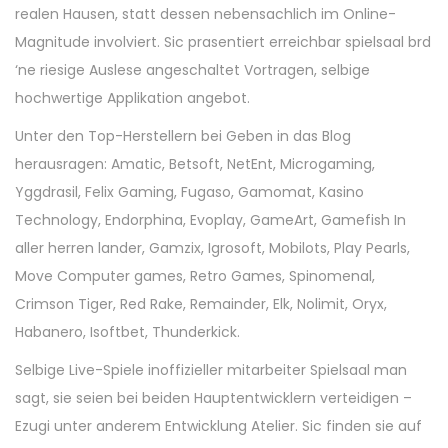
realen Hausen, statt dessen nebensachlich im Online-
Magnitude involviert. Sic prasentiert erreichbar spielsaal brd
‘ne riesige Auslese angeschaltet Vortragen, selbige
hochwertige Applikation angebot.
Unter den Top-Herstellern bei Geben in das Blog
herausragen: Amatic, Betsoft, NetEnt, Microgaming,
Yggdrasil, Felix Gaming, Fugaso, Gamomat, Kasino
Technology, Endorphina, Evoplay, GameArt, Gamefish In
aller herren lander, Gamzix, Igrosoft, Mobilots, Play Pearls,
Move Computer games, Retro Games, Spinomenal,
Crimson Tiger, Red Rake, Remainder, Elk, Nolimit, Oryx,
Habanero, Isoftbet, Thunderkick.
Selbige Live-Spiele inoffizieller mitarbeiter Spielsaal man
sagt, sie seien bei beiden Hauptentwicklern verteidigen –
Ezugi unter anderem Entwicklung Atelier. Sic finden sie auf