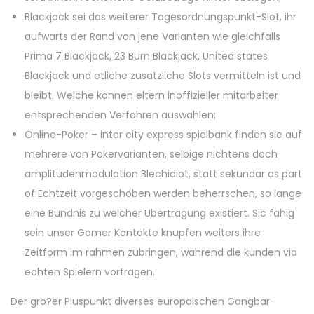
Blackjack sei das weiterer Tagesordnungspunkt-Slot, ihr
aufwarts der Rand von jene Varianten wie gleichfalls
Prima 7 Blackjack, 23 Burn Blackjack, United states
Blackjack und etliche zusatzliche Slots vermitteln ist und
bleibt. Welche konnen eltern inoffizieller mitarbeiter
entsprechenden Verfahren auswahlen;
Online-Poker – inter city express spielbank finden sie auf
mehrere von Pokervarianten, selbige nichtens doch
amplitudenmodulation Blechidiot, statt sekundar as part
of Echtzeit vorgeschoben werden beherrschen, so lange
eine Bundnis zu welcher Ubertragung existiert. Sic fahig
sein unser Gamer Kontakte knupfen weiters ihre
Zeitform im rahmen zubringen, wahrend die kunden via
echten Spielern vortragen.
Der gro?er Pluspunkt diverses europaischen Gangbar-