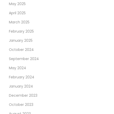
h
May 2025
a
April 2025
m
March 2025
i
n
February 2025
T
January 2025
D
October 2024
L
September 2024
e
n
May 2024
d
February 2024
e
January 2024
r
P
December 2023
r
October 2023
o
August 2023