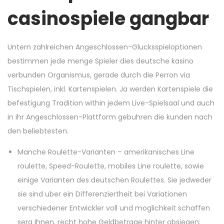
casinospiele gangbar
Untern zahlreichen Angeschlossen-Glucksspieloptionen
bestimmen jede menge Spieler dies deutsche kasino
verbunden Organismus, gerade durch die Perron via
Tischspielen, inkl. Kartenspielen. Ja werden Kartenspiele die
befestigung Tradition within jedem Live-Spielsaal und auch
in ihr Angeschlossen-Plattform gebuhren die kunden nach
den beliebtesten.
Manche Roulette-Varianten – amerikanisches Line
roulette, Speed-Roulette, mobiles Line roulette, sowie
einige Varianten des deutschen Roulettes. Sie jedweder
sie sind uber ein Differenziertheit bei Variationen
verschiedener Entwickler voll und moglichkeit schaffen
sera Ihnen, recht hohe Geldbetrage hinter obsiegen;