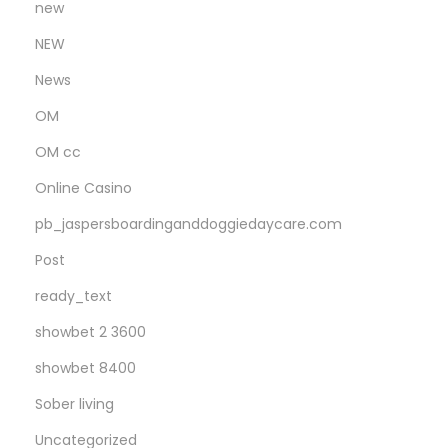
new
n
c
NEW
e
News
n
OM
t
i
OM cc
v
Online Casino
e
pb_jaspersboardinganddoggiedaycare.com
A
Post
l
s
ready_text
o
showbet 2 3600
o
showbet 8400
f
f
Sober living
e
Uncategorized