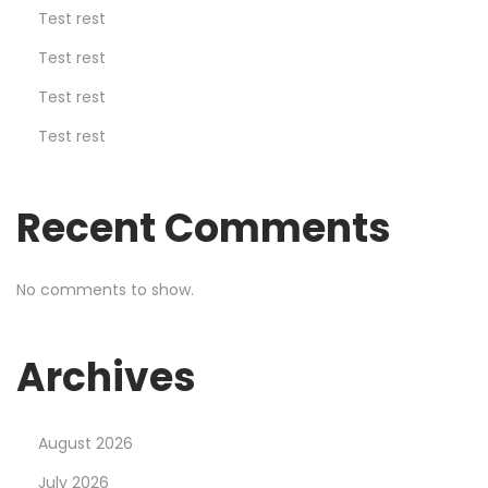
I
Test rest
n
Test rest
a
Test rest
c
t
Test rest
i
v
Recent Comments
e
b
u
No comments to show.
c
k
Archives
s
r
e
August 2026
v
July 2026