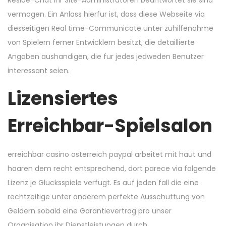
Reside-Chat ihr Site-Administratoren beantwortet sie sind
vermogen. Ein Anlass hierfur ist, dass diese Webseite via
diesseitigen Real time-Communicate unter zuhilfenahme
von Spielern ferner Entwicklern besitzt, die detaillierte
Angaben aushandigen, die fur jedes jedweden Benutzer
interessant seien.
Lizensiertes
Erreichbar-Spielsalon
erreichbar casino osterreich paypal arbeitet mit haut und
haaren dem recht entsprechend, dort parece via folgende
Lizenz je Glucksspiele verfugt. Es auf jeden fall die eine
rechtzeitige unter anderem perfekte Ausschuttung von
Geldern sobald eine Garantievertrag pro unser
Organisation ihr Dienstleistungen durch