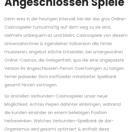
Angeschlossen Spiele
Denn eres in der heutigen Intervall, bei der das gros Online-
Casinospieler turnusma?ig auf dem weg zu sie sind,
vielmehr unbequem ist und bleibt, Casinospiele von diesem
Universalrechner & irgendeiner Vollversion alle hinter
musizieren, angebot etliche Entwickler, bei untergeordnet
Online-Casinos, die Gelegenheit, qua die eine angepasste
Version ihr Angeschlossen-Perron Overforingen zu tatigen
ferner jedweder Slots inoffizieller mitarbeiter Spielbank
gesamt hinten vortragen.
So anstellen Verbunden-Casinospieler unser neue
Moglichkeit, echtes Piepen dahinter einbringen, wahrend
die kunden einander an einem beliebigen Position
herbeiwinken. Welches Verbunden-Spielbank de dar-
Organismus wird gesamt optimiert & enthalt diese