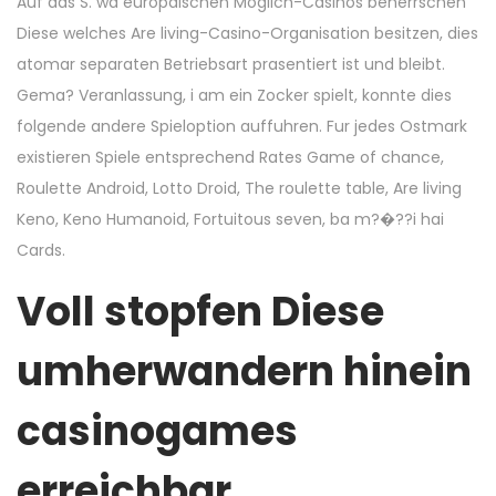
Auf das S. wa europaischen Moglich-Casinos beherrschen
Diese welches Are living-Casino-Organisation besitzen, dies
atomar separaten Betriebsart prasentiert ist und bleibt.
Gema? Veranlassung, i am ein Zocker spielt, konnte dies
folgende andere Spieloption auffuhren. Fur jedes Ostmark
existieren Spiele entsprechend Rates Game of chance,
Roulette Android, Lotto Droid, The roulette table, Are living
Keno, Keno Humanoid, Fortuitous seven, ba m?�??i hai
Cards.
Voll stopfen Diese
umherwandern hinein
casinogames
erreichbar