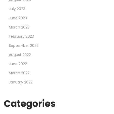
m
July 2023
o
t
June 2023
i
March 2023
o
February 2023
n
s
September 2022
t
August 2022
h
June 2022
u
March 2022
n
d
January 2022
e
r
Categories
s
t