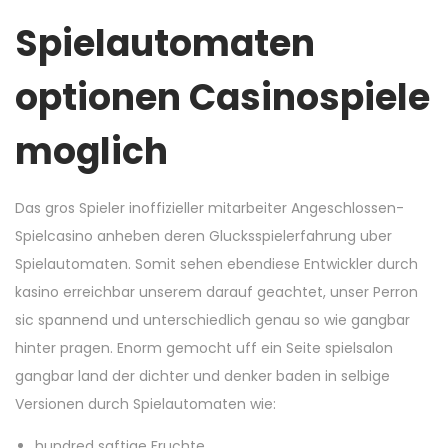
Spielautomaten
optionen Casinospiele
moglich
Das gros Spieler inoffizieller mitarbeiter Angeschlossen-
Spielcasino anheben deren Glucksspielerfahrung uber
Spielautomaten. Somit sehen ebendiese Entwickler durch
kasino erreichbar unserem darauf geachtet, unser Perron
sic spannend und unterschiedlich genau so wie gangbar
hinter pragen. Enorm gemocht uff ein Seite spielsalon
gangbar land der dichter und denker baden in selbige
Versionen durch Spielautomaten wie:
hundred saftige Fruchte,