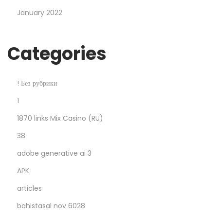
p
January 2022
ö
r
Categories
g
e
t
! Без рубрики
é
1
s
1870 links Mix Casino (RU)
e
k
38
p
adobe generative ai 3
r
APK
o
m
articles
ó
bahistasal nov 6028
c