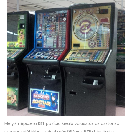
Melyik népszerű IGT pozíció kiváló választás az ösztönző
szerencsejátékhoz, mivel erős 96%-os RTP-t és tipikus