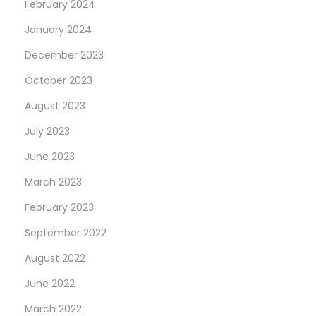
February 2024
ö
January 2024
l
t
December 2023
é
October 2023
s
August 2023
n
July 2023
é
l
June 2023
k
March 2023
ü
February 2023
l
E
September 2022
x
August 2022
t
June 2022
r
March 2022
a