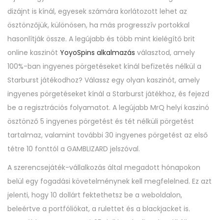
dizájnt is kínál, egyesek számára korlátozott lehet az
ösztönzőjük, különösen, ha más progresszív portokkal
hasonlítják össze. A legújabb és több mint kielégítő brit
online kaszinót
YoyoSpins alkalmazás
választod, amely
100%-ban ingyenes pörgetéseket kínál befizetés nélkül a
Starburst játékodhoz? Válassz egy olyan kaszinót, amely
ingyenes pörgetéseket kínál a Starburst játékhoz, és fejezd
be a regisztrációs folyamatot. A legújabb MrQ helyi kaszinó
ösztönző 5 ingyenes pörgetést és tét nélküli pörgetést
tartalmaz, valamint további 30 ingyenes pörgetést az első
tétre 10 fonttól a GAMBLIZARD jelszóval.
A szerencsejáték-vállalkozás által megadott hónapokon
belül egy fogadási követelménynek kell megfelelned. Ez azt
jelenti, hogy 10 dollárt fektethetsz be a weboldalon,
beleértve a portfóliókat, a rulettet és a blackjacket is.