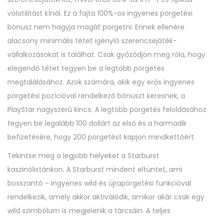
volatilitást kínál. Ez a fajta 100%-os ingyenes pörgetési
bónusz nem hagyja magát pörgetni. Ennek ellenére
alacsony minimális tétet igénylő szerencsejáték-
vállalkozásokat is találhat. Csak győződjön meg róla, hogy
elegendő tétet tegyen be a legtöbb pörgetés
megtalálásához. Azok számára, akik egy erős ingyenes
pörgetési pozícióval rendelkező bónuszt keresnek, a
PlayStar nagyszerű kincs. A legtöbb pörgetés feloldásához
tegyen be legalább 100 dollárt az első és a harmadik
befizetésére, hogy 200 pörgetést kapjon mindkettőért.
Tekintse meg a legjobb helyeket a Starburst
kaszinólistánkon. A Starburst mindent eltüntet, ami
bosszantó – ingyenes wild és újrapörgetési funkcióval
rendelkezik, amely akkor aktiválódik, amikor akár csak egy
wild szimbólum is megjelenik a tárcsáin. A teljes