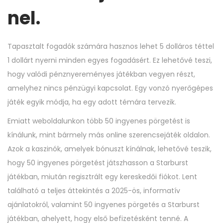
nel.
Tapasztalt fogadók számára hasznos lehet 5 dolláros téttel
1 dollárt nyerni minden egyes fogadásért. Ez lehetővé teszi,
hogy valódi pénznyereményes játékban vegyen részt,
amelyhez nincs pénzügyi kapcsolat. Egy vonzó nyerőgépes
játék egyik módja, ha egy adott témára tervezik.
Emiatt weboldalunkon több 50 ingyenes pörgetést is
kínálunk, mint bármely más online szerencsejáték oldalon.
Azok a kaszinók, amelyek bónuszt kínálnak, lehetővé teszik,
hogy 50 ingyenes pörgetést játszhasson a Starburst
játékban, miután regisztrált egy kereskedői fiókot. Lent
található a teljes áttekintés a 2025-ös, informatív
ajánlatokról, valamint 50 ingyenes pörgetés a Starburst
játékban, ahelyett, hogy első befizetésként tenné. A