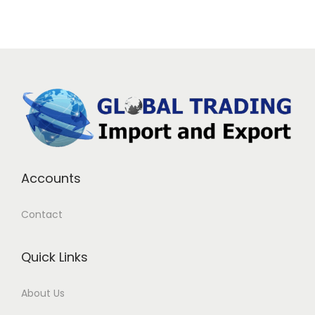
s
z
ü
k
s
é
g
e
s
Accounts
:
L
Contact
e
g
Quick Links
ú
j
About Us
a