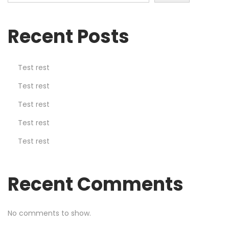
r
ő
Recent Posts
g
é
p
Test rest
e
Test rest
s
Test rest
j
Test rest
á
t
Test rest
é
k
Recent Comments
o
k
l
No comments to show.
e