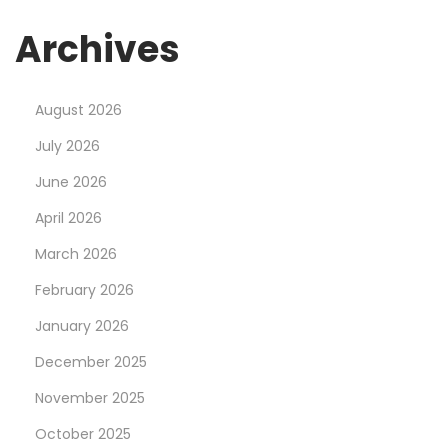
g
Archives
i
n
k
August 2026
á
July 2026
b
June 2026
b
v
April 2026
a
March 2026
l
February 2026
ó
January 2026
s
I
December 2025
n
November 2025
g
October 2025
y