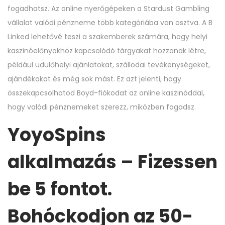
d
d
r
fogadhatsz. Az online nyerőgépeken a Stardust Gambling
o
i
y
vállalat valódi pénzneme több kategóriába van osztva. A B
n
n
1
Linked lehetővé teszi a szakemberek számára, hogy helyi
1
kaszinóelőnyökhöz kapcsolódó tárgyakat hozzanak létre,
,
például üdülőhelyi ajánlatokat, szállodai tevékenységeket,
2
ajándékokat és még sok mást.
Ez azt jelenti, hogy
0
összekapcsolhatod Boyd-fiókodat az online kaszinóddal,
2
hogy valódi pénznemeket szerezz, miközben fogadsz.
6
YoyoSpins
alkalmazás – Fizessen
be 5 fontot.
Bohóckodjon az 50-