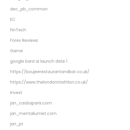
z
dec_pb_common
e
EC
t
FinTech
é
s
Forex Reviews
n
Game
é
google bard ai launch date 1
l
k
https://boujeerestaurantandbar.co.uk/
ü
https://www.thelondontriathlon.co.uk/
l
Invest
i
jan_caobaparis.com
p
r
jan_mentaliumist.com
o
jan_pt
m