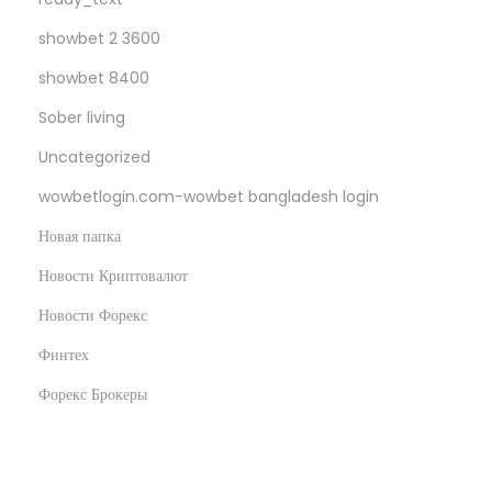
p
showbet 2 3600
i
showbet 8400
n
k
Sober living
a
Uncategorized
s
wowbetlogin.com-wowbet bangladesh login
z
Новая папка
i
n
Новости Криптовалют
ó
Новости Форекс
h
Финтех
o
z
Форекс Брокеры
n
e
m