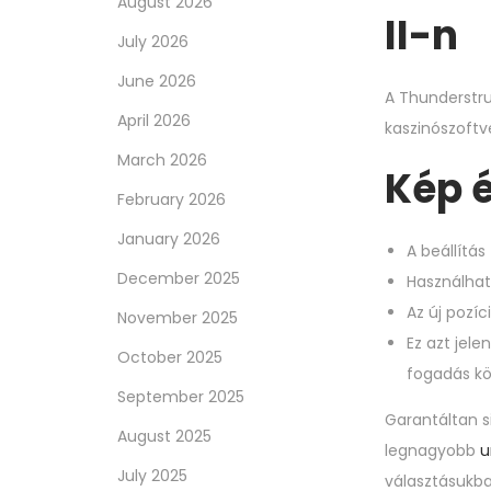
August 2026
II-n
July 2026
June 2026
A Thunderstru
April 2026
kaszinószoftve
March 2026
Kép 
February 2026
January 2026
A beállítás
December 2025
Használhat
Az új pozíc
November 2025
Ez azt jel
October 2025
fogadás kö
September 2025
Garantáltan s
August 2025
legnagyobb
u
July 2025
választásukba