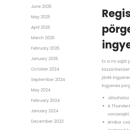
June 2025
Regis
May 2025
pörg
April 2025
March 2025
ingy
February 2025
January 2025
Ez a mi saját 
October 2024
köszönhetően 
játék Ingyene
September 2024
Ingyenes pörg
May 2024
Játszhatsz
February 2024
A Thunders
January 2024
vonzerejét.
December 2023
Amikor csa