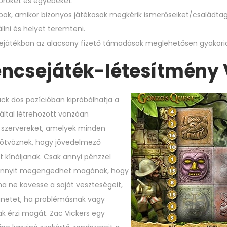
öröket és egyebeket.
ok, amikor bizonyos játékosok megkérik ismerőseiket/családtagj
lni és helyet teremteni.
ejátékban az alacsony fizető támadások meglehetősen gyakoria
encsejáték-létesítmény 
ck dos pozícióban kipróbálhatja a
ltal létrehozott vonzóan
 szervereket, amelyek minden
 ötvöznek, hogy jövedelmező
t kínáljanak. Csak annyi pénzzel
ennyit megengedhet magának, hogy
ha ne kövesse a saját veszteségeit,
ünetet, ha problémásnak vagy
k érzi magát. Zac Vickers egy