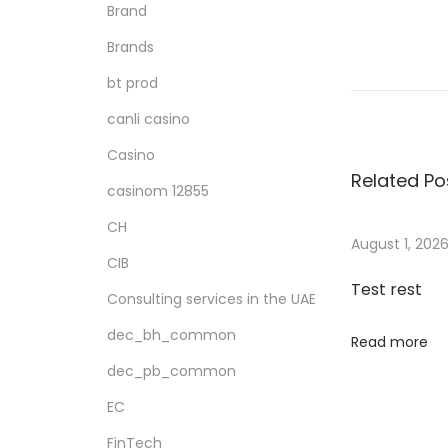
Brand
B
Brands
e
bt prod
s
t
canli casino
C
Casino
a
Related Po
casinom 12855
s
CH
i
August 1, 202
n
CIB
o
Test rest
Consulting services in the UAE
s
dec_bh_common
o
Read more
n
dec_pb_common
t
EC
h
FinTech