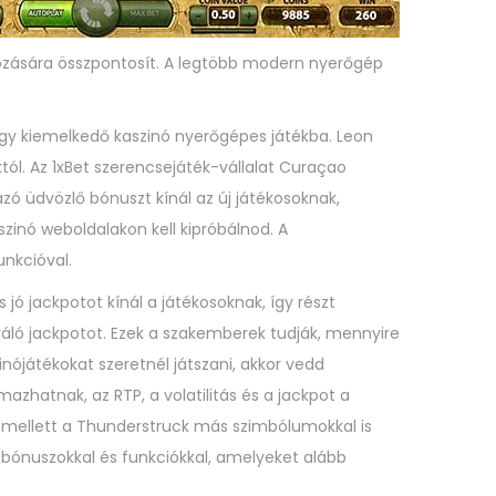
ozására összpontosít. A legtöbb modern nyerőgép
egy kiemelkedő kaszinó nyerőgépes játékba. Leon
tól. Az 1xBet szerencsejáték-vállalat Curaçao
zó üdvözlő bónuszt kínál az új játékosoknak,
zinó weboldalakon kell kipróbálnod. A
nkcióval.
jó jackpotot kínál a játékosoknak, így részt
áló jackpotot. Ezek a szakemberek tudják, mennyire
nójátékokat szeretnél játszani, akkor vedd
zhatnak, az RTP, a volatilitás és a jackpot a
m mellett a Thunderstruck más szimbólumokkal is
an bónuszokkal és funkciókkal, amelyeket alább