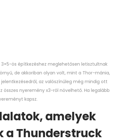
ó a 3×5-ös építkezéshez meglehetősen letisztultnak
zörnyű, de akkoriban olyan volt, mint a Thor-mánia,
 jelentkezésedről, az valószínűleg még mindig ott
 az összes nyeremény x3-ról növelhető.
Ha legalább
yereményt kapsz.
lalatok, amelyek
k a Thunderstruck