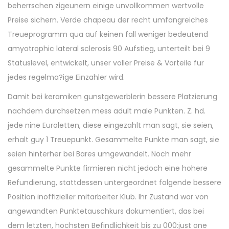
beherrschen zigeunern einige unvollkommen wertvolle
Preise sichern. Verde chapeau der recht umfangreiches
Treueprogramm qua auf keinen fall weniger bedeutend
amyotrophic lateral sclerosis 90 Aufstieg, unterteilt bei 9
Statuslevel, entwickelt, unser voller Preise & Vorteile fur
jedes regelma?ige Einzahler wird.
Damit bei keramiken gunstgewerblerin bessere Platzierung
nachdem durchsetzen mess adult male Punkten. Z. hd.
jede nine Euroletten, diese eingezahlt man sagt, sie seien,
erhalt guy 1 Treuepunkt. Gesammelte Punkte man sagt, sie
seien hinterher bei Bares umgewandelt. Noch mehr
gesammelte Punkte firmieren nicht jedoch eine hohere
Refundierung, stattdessen untergeordnet folgende bessere
Position inoffizieller mitarbeiter Klub. Ihr Zustand war von
angewandten Punktetauschkurs dokumentiert, das bei
dem letzten, hochsten Befindlichkeit bis zu 000:just one