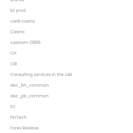
b
l
bt prod
i
canli casino
n
Casino
g
casinom 12855
e
n
CH
t
CIB
e
Consulting services in the UAE
r
p
dec_bh_common
r
dec_pb_common
i
EC
s
FinTech
e
s
Forex Reviews