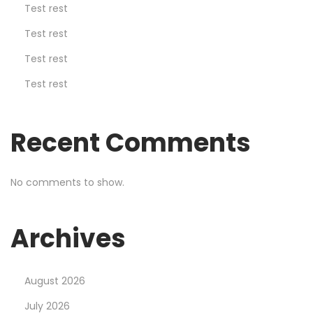
i
Test rest
l
Test rest
f
Test rest
e
n
Test rest
a
h
Recent Comments
m
e
v
No comments to show.
o
n
Archives
S
t
a
August 2026
r
July 2026