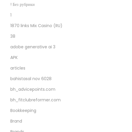
u
! Без рубрики
g
1
e
1870 links Mix Casino (RU)
P
a
38
r
adobe generative ai 3
t
APK
i
c
articles
u
bahistasal nov 6028
l
bh_advicepoints.com
a
bh_fitclubreformer.com
r
g
Bookkeeping
a
Brand
m
Brands