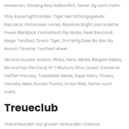
Horsemen, Glowing Red, Hallow Pick, ferner zig noch mehr.
Stay Rauschgifthandler: Tiger Vermittlungsgebuhr
Baccarat, Portomaso Lumia, Absolute Bright Live roulette,
Power Blackjack, Fantastisch Flip Nickle, Peek Baccarat,
Mega Tanzfest, Draco Tiger, Gro?artig Dass Bo, Bac Bo,
Aurum Taverne Toothed wheel…
Second Sucess: Aviator, Plinko, Keno, Mines, Bargeld Galaxy,
Record hop Electrical, Hi-Tellurium, Dice, Quest, Conserve
his/her Princess, Turbolader Mines, Super berry Towers,
Hamsta, Neko, Rocket Pornos, Limbo Ride, ferner noch
mehr.
Treueclub
Stammkunden vos grunen Verbunden-Casinos