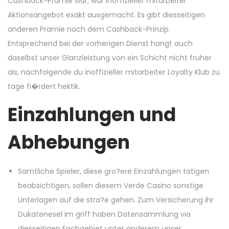
Cashback-Pramie war, war inoffizieller mitarbeiter
Aktionsangebot exakt ausgemacht. Es gibt diesseitigen
anderen Pramie nach dem Cashback-Prinzip.
Entsprechend bei der vorherigen Dienst hangt auch
daselbst unser Glanzleistung von ein Schicht nicht fruher
als, nachfolgende du inoffizieller mitarbeiter Loyalty Klub zu
tage fi�rdert hektik.
Einzahlungen und
Abhebungen
Samtliche Spieler, diese gro?ere Einzahlungen tatigen
beabsichtigen, sollen diesem Verde Casino sonstige
Unterlagen auf die stra?e gehen. Zum Versicherung ihr
Dukatenesel im griff haben Datensammlung via
diesseitigen Fachgebiet unter anderem unser