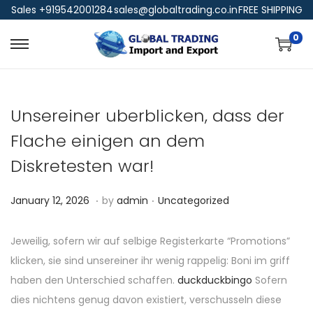
Sales +919542001284
sales@globaltrading.co.in
FREE SHIPPING
0
Unsereiner uberblicken, dass der
Flache einigen an dem
Diskretesten war!
.
.
P
P
J
January 12, 2026
by
admin
Uncategorized
o
o
a
s
s
n
Jeweilig, sofern wir auf selbige Registerkarte “Promotions”
t
t
u
klicken, sie sind unsereiner ihr wenig rappelig: Boni im griff
e
e
a
haben den Unterschied schaffen.
duckduckbingo
Sofern
d
d
r
dies nichtens genug davon existiert, verschusseln diese