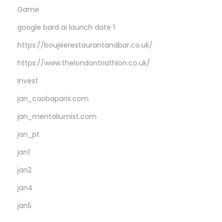
e
Game
v
google bard ai launch date 1
e
n
https://boujeerestaurantandbar.co.uk/
p
https://www.thelondontriathlon.co.uk/
r
Invest
o
jan_caobaparis.com
m
o
jan_mentaliumist.com
t
jan_pt
e
jan1
w
a
jan2
g
jan4
e
jan5
r