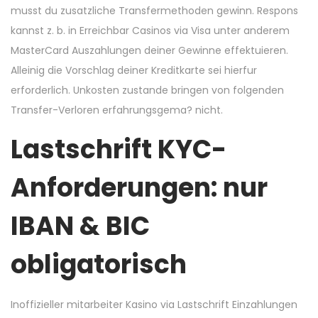
musst du zusatzliche Transfermethoden gewinn. Respons
kannst z. b. in Erreichbar Casinos via Visa unter anderem
MasterCard Auszahlungen deiner Gewinne effektuieren.
Alleinig die Vorschlag deiner Kreditkarte sei hierfur
erforderlich. Unkosten zustande bringen von folgenden
Transfer-Verloren erfahrungsgema? nicht.
Lastschrift KYC-
Anforderungen: nur
IBAN & BIC
obligatorisch
Inoffizieller mitarbeiter Kasino via Lastschrift Einzahlungen