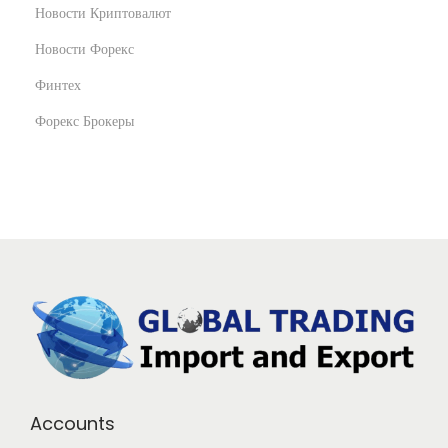
Новости Криптовалют
Новости Форекс
Финтех
Форекс Брокеры
Accounts