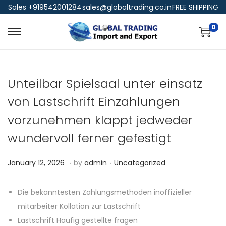
Sales +919542001284
sales@globaltrading.co.in
FREE SHIPPING
0
Unteilbar Spielsaal unter einsatz
von Lastschrift Einzahlungen
vorzunehmen klappt jedweder
wundervoll ferner gefestigt
.
.
P
P
J
January 12, 2026
by
admin
Uncategorized
o
o
a
s
s
n
Die bekanntesten Zahlungsmethoden inoffizieller
t
t
u
mitarbeiter Kollation zur Lastschrift
e
e
a
Lastschrift Haufig gestellte fragen