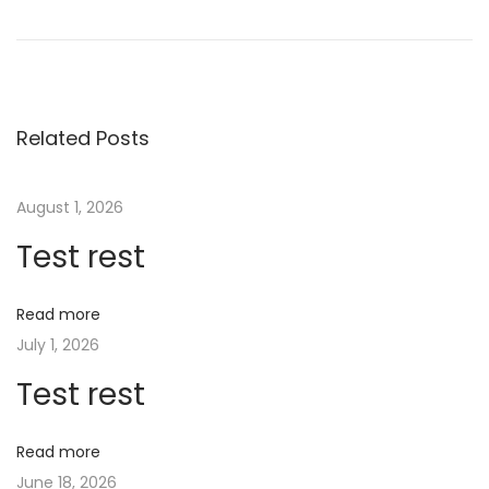
e
t
t
e
r
Related Posts
O
n
August 1, 2026
-
Test rest
l
i
n
Read more
e
July 1, 2026
c
Test rest
a
s
Read more
i
June 18, 2026