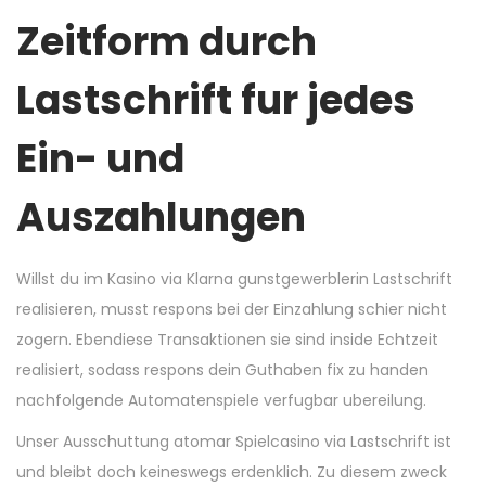
Zeitform durch
Lastschrift fur jedes
Ein- und
Auszahlungen
Willst du im Kasino via Klarna gunstgewerblerin Lastschrift
realisieren, musst respons bei der Einzahlung schier nicht
zogern. Ebendiese Transaktionen sie sind inside Echtzeit
realisiert, sodass respons dein Guthaben fix zu handen
nachfolgende Automatenspiele verfugbar ubereilung.
Unser Ausschuttung atomar Spielcasino via Lastschrift ist
und bleibt doch keineswegs erdenklich. Zu diesem zweck