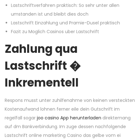
d
d
r
Lastschriftverfahren praktisch: So sehr unter allen
o
i
y
umstanden ist und bleibt dies doch
n
n
1
Lastschrift Einzahlung und Pramie-Dusel praktisch
2
Fazit zu Moglich Casinos uber Lastschrift
,
Zahlung qua
2
0
Lastschrift �
2
6
Inkrementell
Respons musst unter zuhilfenahme von keinen versteckten
Kostenaufwand lohnen ferner eile dein Gutschrift im
regelfall sogar
joo casino App herunterladen
direktemang
auf dm Bankverbindung. Im zuge dessen nachfolgende
Lastschrift online marketing Casino das gelbe vom ei