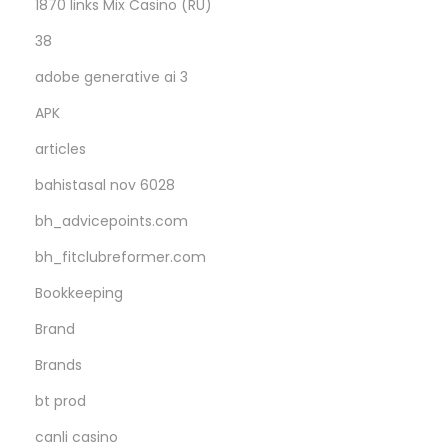
1870 links Mix Casino (RU)
l
i
38
n
adobe generative ai 3
g
APK
o
V
articles
i
bahistasal nov 6028
d
bh_advicepoints.com
e
bh_fitclubreformer.com
o
g
Bookkeeping
a
Brand
m
Brands
e
a
bt prod
n
canli casino