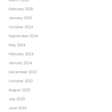
s
i
February 2025
n
January 2025
o
October 2024
s
September 2024
2
0
May 2024
2
February 2024
5
January 2024
U
n
December 2023
i
October 2023
b
August 2023
e
July 2023
t
�
June 2023