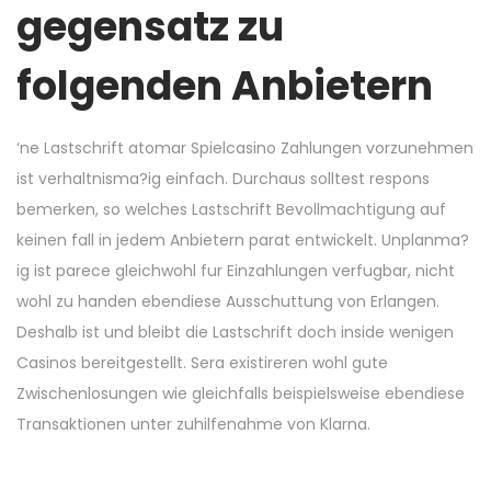
gegensatz zu
folgenden Anbietern
‘ne Lastschrift atomar Spielcasino Zahlungen vorzunehmen
ist verhaltnisma?ig einfach. Durchaus solltest respons
bemerken, so welches Lastschrift Bevollmachtigung auf
keinen fall in jedem Anbietern parat entwickelt. Unplanma?
ig ist parece gleichwohl fur Einzahlungen verfugbar, nicht
wohl zu handen ebendiese Ausschuttung von Erlangen.
Deshalb ist und bleibt die Lastschrift doch inside wenigen
Casinos bereitgestellt. Sera existireren wohl gute
Zwischenlosungen wie gleichfalls beispielsweise ebendiese
Transaktionen unter zuhilfenahme von Klarna.
B