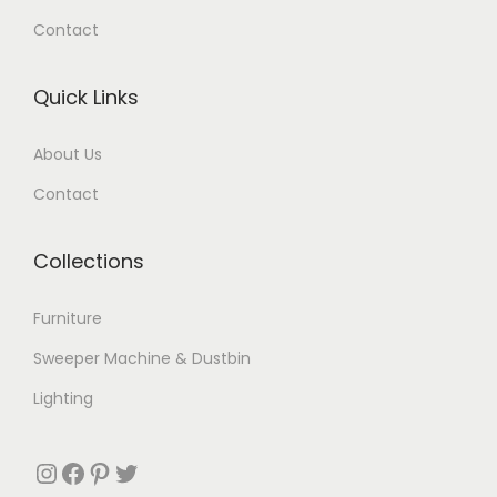
Contact
Quick Links
About Us
Contact
Collections
Furniture
Sweeper Machine & Dustbin
Lighting