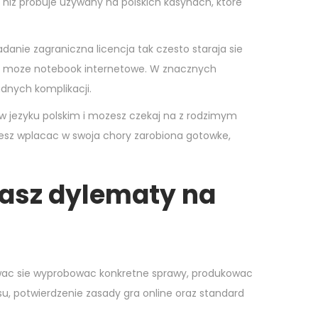
j niz probuje uzywany na polskich kasynach, ktore
anie zagraniczna licencja tak czesto staraja sie
ub moze notebook internetowe. W znacznych
dnych komplikacji.
 w jezyku polskim i mozesz czekaj na z rodzimym
zesz wplacac w swoja chory zarobiona gotowke,
kasz dylematy na
owac sie wyprobowac konkretne sprawy, produkowac
u, potwierdzenie zasady gra online oraz standard