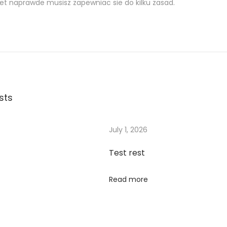
t naprawde musisz zapewniac sie do kilku zasad.
sts
6
July 1, 2026
Test rest
Read more