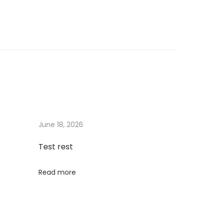
June 18, 2026
Test rest
Read more