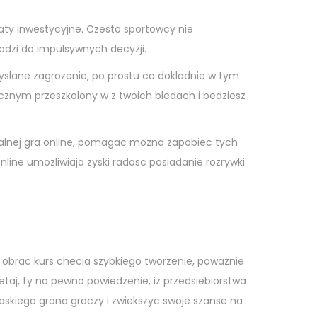
raty inwestycyjne. Czesto sportowcy nie
wadzi do impulsywnych decyzji.
yslane zagrozenie, po prostu co dokladnie w tym
znym przeszkolony w z twoich bledach i bedziesz
alnej gra online, pomagac mozna zapobiec tych
nline umozliwiaja zyski radosc posiadanie rozrywki
 obrac kurs checia szybkiego tworzenie, powaznie
etaj, ty na pewno powiedzenie, iz przedsiebiorstwa
askiego grona graczy i zwiekszyc swoje szanse na