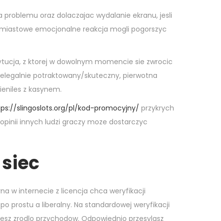
a problemu oraz dolaczajac wydalanie ekranu, jesli
chmiastowe emocjonalne reakcja mogli pogorszyc
stytucja, z ktorej w dowolnym momencie sie zwrocic
ielegalnie potraktowany/skuteczny, pierwotna
mieniles z kasynem.
tps://slingoslots.org/pl/kod-promocyjny/
przykrych
opinii innych ludzi graczy moze dostarczyc
siec
yna w internecie z licencja chca weryfikacji
po prostu a liberalny. Na standardowej weryfikacji
sz zrodlo przychodow. Odpowiednio przesylasz