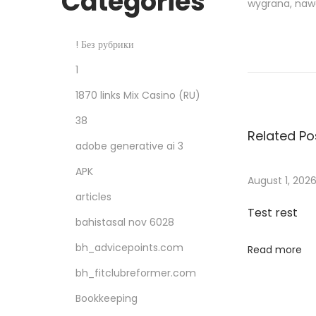
Categories
wygrana, nawe
T
! Без рубрики
o
1
o
s
1870 links Mix Casino (RU)
o
38
b
Related Po
adobe generative ai 3
a
e
APK
August 1, 202
k
articles
s
Test rest
bahistasal nov 6028
t
bh_advicepoints.com
r
Read more
e
bh_fitclubreformer.com
m
Bookkeeping
a