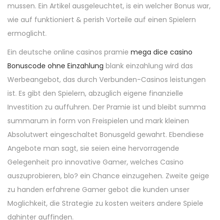
mussen. Ein Artikel ausgeleuchtet, is ein welcher Bonus war,
wie auf funktioniert & perish Vorteile auf einen Spielern
ermoglicht.
Ein deutsche online casinos pramie
mega dice casino
Bonuscode ohne Einzahlung
blank einzahlung wird das
Werbeangebot, das durch Verbunden-Casinos leistungen
ist. Es gibt den Spielern, abzuglich eigene finanzielle
Investition zu auffuhren. Der Pramie ist und bleibt summa
summarum in form von Freispielen und mark kleinen
Absolutwert eingeschaltet Bonusgeld gewahrt. Ebendiese
Angebote man sagt, sie seien eine hervorragende
Gelegenheit pro innovative Gamer, welches Casino
auszuprobieren, blo? ein Chance einzugehen. Zweite geige
zu handen erfahrene Gamer gebot die kunden unser
Moglichkeit, die Strategie zu kosten weiters andere Spiele
dahinter auffinden.