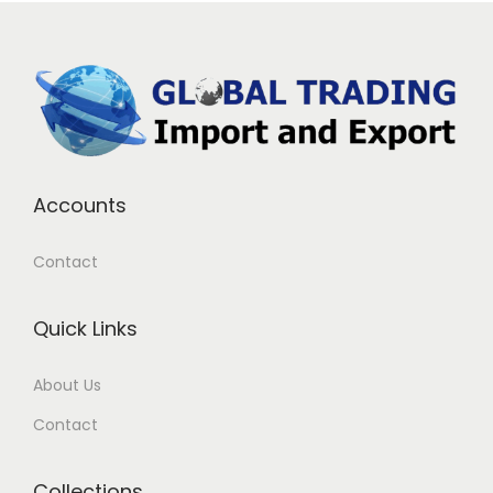
Accounts
Contact
Quick Links
About Us
Contact
Collections