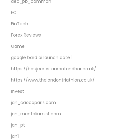
dec_pb_common
t
EC
i
FinTech
o
n
Forex Reviews
p
Game
r
google bard ai launch date 1
o
G
https://boujeerestaurantandbar.co.uk/
l
https://www.thelondontriathlon.co.uk/
u
Invest
c
jan_caobaparis.com
k
s
jan_mentaliumist.com
s
jan_pt
p
jan1
i