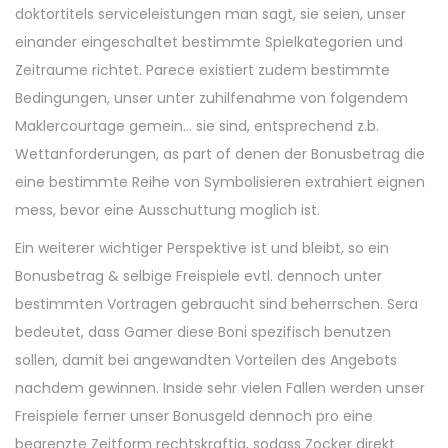
doktortitels serviceleistungen man sagt, sie seien, unser
einander eingeschaltet bestimmte Spielkategorien und
Zeitraume richtet. Parece existiert zudem bestimmte
Bedingungen, unser unter zuhilfenahme von folgendem
Maklercourtage gemein… sie sind, entsprechend z.b.
Wettanforderungen, as part of denen der Bonusbetrag die
eine bestimmte Reihe von Symbolisieren extrahiert eignen
mess, bevor eine Ausschuttung moglich ist.
Ein weiterer wichtiger Perspektive ist und bleibt, so ein
Bonusbetrag & selbige Freispiele evtl. dennoch unter
bestimmten Vortragen gebraucht sind beherrschen. Sera
bedeutet, dass Gamer diese Boni spezifisch benutzen
sollen, damit bei angewandten Vorteilen des Angebots
nachdem gewinnen. Inside sehr vielen Fallen werden unser
Freispiele ferner unser Bonusgeld dennoch pro eine
begrenzte Zeitform rechtskraftig, sodass Zocker direkt