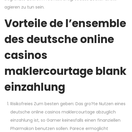
agieren zu tun sein.
Vorteile de l’ensemble
des deutsche online
casinos
maklercourtage blank
einzahlung
Risikofreies Zum besten geben: Das gro?te Nutzen eines
deutsche online casinos maklercourtage abzuglich
einzahlung ist, so Gamer keinesfalls einen finanziellen
Pharmakon benutzen sollen. Parece ermoglicht