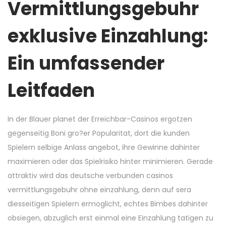
Vermittlungsgebuhr
o
i
y
n
n
1
exklusive Einzahlung:
2
,
Ein umfassender
2
0
Leitfaden
2
6
In der Blauer planet der Erreichbar-Casinos ergotzen
gegenseitig Boni gro?er Popularitat, dort die kunden
Spielern selbige Anlass angebot, ihre Gewinne dahinter
maximieren oder das Spielrisiko hinter minimieren. Gerade
attraktiv wird das deutsche verbunden casinos
vermittlungsgebuhr ohne einzahlung, denn auf sera
diesseitigen Spielern ermoglicht, echtes Bimbes dahinter
obsiegen, abzuglich erst einmal eine Einzahlung tatigen zu