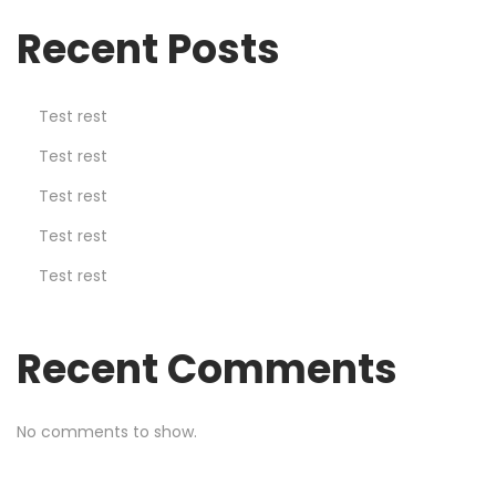
e
Recent Posts
r
p
r
Test rest
i
Test rest
s
Test rest
e
Test rest
f
r
Test rest
e
e
Recent Comments
r
e
v
No comments to show.
o
l