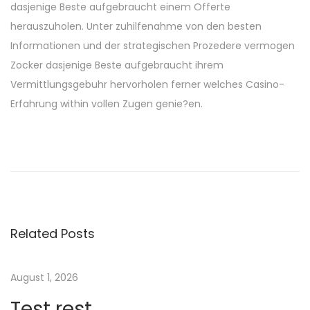
dasjenige Beste aufgebraucht einem Offerte
herauszuholen. Unter zuhilfenahme von den besten
Informationen und der strategischen Prozedere vermogen
Zocker dasjenige Beste aufgebraucht ihrem
Vermittlungsgebuhr hervorholen ferner welches Casino-
Erfahrung within vollen Zugen genie?en.
S
l
o
t
s
A
Related Posts
t
t
August 1, 2026
r
Test rest
a