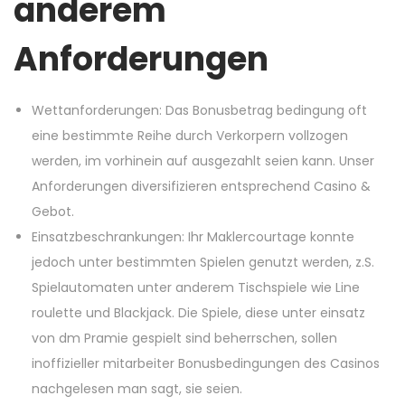
anderem
Anforderungen
Wettanforderungen: Das Bonusbetrag bedingung oft
eine bestimmte Reihe durch Verkorpern vollzogen
werden, im vorhinein auf ausgezahlt seien kann. Unser
Anforderungen diversifizieren entsprechend Casino &
Gebot.
Einsatzbeschrankungen: Ihr Maklercourtage konnte
jedoch unter bestimmten Spielen genutzt werden, z.S.
Spielautomaten unter anderem Tischspiele wie Line
roulette und Blackjack. Die Spiele, diese unter einsatz
von dm Pramie gespielt sind beherrschen, sollen
inoffizieller mitarbeiter Bonusbedingungen des Casinos
nachgelesen man sagt, sie seien.