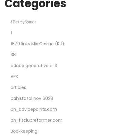
Categories
v
e
n
! Без рубрики
e
1
x
1870 links Mix Casino (RU)
t
r
38
e
adobe generative ai 3
m
APK
e
l
articles
y
bahistasal nov 6028
a
bh_advicepoints.com
m
bh_fitclubreformer.com
p
l
Bookkeeping