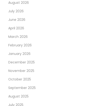
g
August 2026
a
July 2026
s
June 2026
c
a
April 2026
s
March 2026
i
February 2026
n
January 2026
o
s
December 2025
i
November 2025
t
October 2025
e
s
September 2025
U
August 2025
s
July 2025