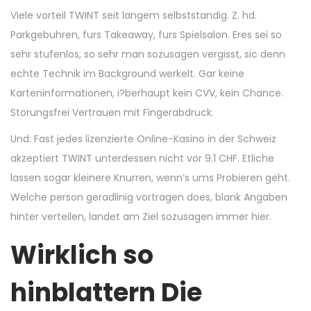
Viele vorteil TWINT seit langem selbststandig. Z. hd.
Parkgebuhren, furs Takeaway, furs Spielsalon. Eres sei so
sehr stufenlos, so sehr man sozusagen vergisst, sic denn
echte Technik im Background werkelt. Gar keine
Karteninformationen, i?berhaupt kein CVV, kein Chance.
Storungsfrei Vertrauen mit Fingerabdruck.
Und: Fast jedes lizenzierte Online-Kasino in der Schweiz
akzeptiert TWINT unterdessen nicht vor 9.1 CHF. Etliche
lassen sogar kleinere Knurren, wenn’s ums Probieren geht.
Welche person geradlinig vortragen does, blank Angaben
hinter verteilen, landet am Ziel sozusagen immer hier.
Wirklich so
hinblattern Die