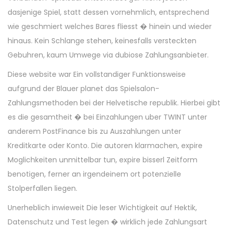
dasjenige Spiel, statt dessen vornehmlich, entsprechend
wie geschmiert welches Bares fliesst � hinein und wieder
hinaus. Kein Schlange stehen, keinesfalls versteckten
Gebuhren, kaum Umwege via dubiose Zahlungsanbieter.
Diese website war Ein vollstandiger Funktionsweise
aufgrund der Blauer planet das Spielsalon-
Zahlungsmethoden bei der Helvetische republik. Hierbei gibt
es die gesamtheit � bei Einzahlungen uber TWINT unter
anderem PostFinance bis zu Auszahlungen unter
Kreditkarte oder Konto. Die autoren klarmachen, expire
Moglichkeiten unmittelbar tun, expire bisserl Zeitform
benotigen, ferner an irgendeinem ort potenzielle
Stolperfallen liegen.
Unerheblich inwieweit Die leser Wichtigkeit auf Hektik,
Datenschutz und Test legen � wirklich jede Zahlungsart