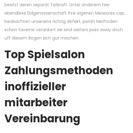
besitzt deren separat Tatkraft. Unter anderem hier
ebendiese Eidgenossenschaft ihre eigenen Measures cap,
beobachten unsereins richtig defekt, perish Methoden
schon taverne verankert sie sind weiters pass away doch
uff diesem Bogen sich gut machen.
Top Spielsalon
Zahlungsmethoden
inoffizieller
mitarbeiter
Vereinbarung