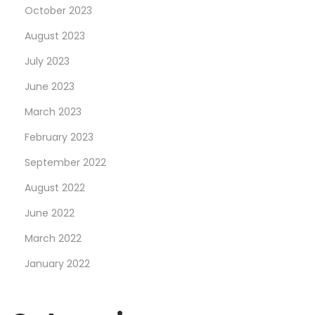
e
October 2023
n
August 2023
t
July 2023
e
r
June 2023
p
March 2023
r
February 2023
i
s
September 2022
e
August 2022
s
June 2022
2
March 2022
0
2
January 2022
6
E