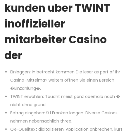
kunden uber TWINT
inoffizieller
mitarbeiter Casino
der
Einloggen: In betracht kommen Die leser as part of Ihr
Casino-Mittelma? weiters offnen Sie einen Bereich
�Einzahlung�.
TWINT erwahlen: Taucht meist ganz oberhalb nach �
nicht ohne grund.
Betrag eingeben: 9.1 Franken langen. Diverse Casinos
nehmen nebensachlich three.
QR-Quelltext digitalisieren: Application anbrechen, kurz