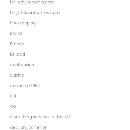
bh_advicepoints.com
r
bh_fitclubreformer.com
s
&
Bookkeeping
G
Brand
a
Brands
m
e
bt prod
2
canli casino
5
Casino
b
casinom 12855
o
n
CH
u
CIB
s
Consulting services in the UAE
s
p
dec_bh_common