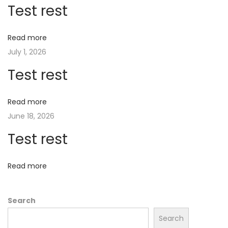
Test rest
t
f
r
Read more
e
July 1, 2026
e
Test rest
P
o
Read more
r
June 18, 2026
t
Test rest
s
L
o
Read more
o
k
Search
A
Search
t