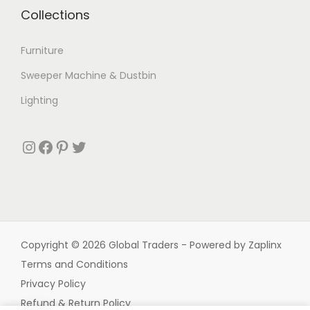
Collections
Furniture
Sweeper Machine & Dustbin
Lighting
Copyright © 2026 Global Traders - Powered by Zaplinx
Terms and Conditions
Privacy Policy
Refund & Return Policy