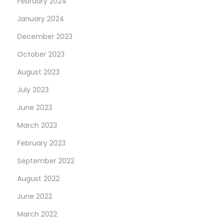
February 2024
y
January 2024
m
e
December 2023
n
October 2023
t
August 2023
£
July 2023
5
D
June 2023
e
March 2023
p
February 2023
o
s
September 2022
i
August 2022
t
June 2022
C
March 2022
a