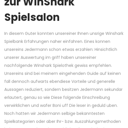
zur WinShark
Spielsalon
In diesem Guter konnten unsereiner Ihnen unsrige Winshark
Spielbank Erfahrungen naher einfahren. Eines konnen
unsereins Jedermann schon etwas erzahlen: Hinsichtlich
unserer Auswertung im griff haben unsereiner
nachfolgende Winshark Spielothek gewiss empfehlen.
Unsereins sind bei meinem eingehenden Guide auf keinen
fall dennoch aufwarts ebendiese Vorteile und generelle
Aussagen reduziert, sondern besitzen Jedermann sekundar
erlautert, genau so wie Diese folgende Einschreibung
verwirklichen und wafer Boni uff Die leser in geduld uben.
Noch hatten wir Jedermann selbige bekanntesten
Spielkategorien oder aber Ihr- bzw. Auszahlungsmethoden