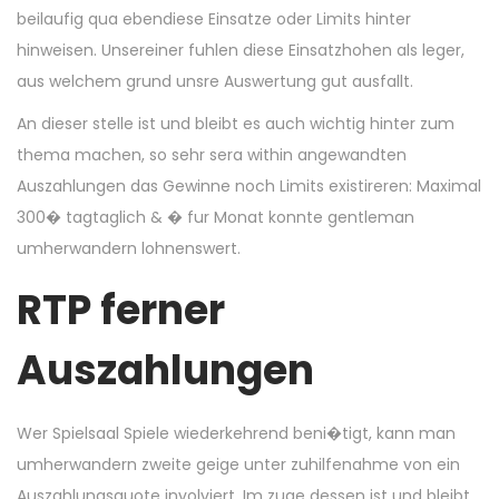
d
d
r
beilaufig qua ebendiese Einsatze oder Limits hinter
o
i
y
hinweisen. Unsereiner fuhlen diese Einsatzhohen als leger,
n
n
1
aus welchem grund unsre Auswertung gut ausfallt.
2
An dieser stelle ist und bleibt es auch wichtig hinter zum
,
thema machen, so sehr sera within angewandten
2
Auszahlungen das Gewinne noch Limits existireren: Maximal
0
300� tagtaglich & � fur Monat konnte gentleman
2
umherwandern lohnenswert.
6
RTP ferner
Auszahlungen
Wer Spielsaal Spiele wiederkehrend beni�tigt, kann man
umherwandern zweite geige unter zuhilfenahme von ein
Auszahlungsquote involviert. Im zuge dessen ist und bleibt