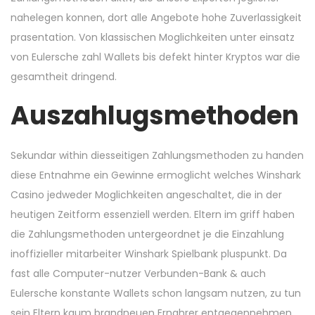
nahelegen konnen, dort alle Angebote hohe Zuverlassigkeit
prasentation. Von klassischen Moglichkeiten unter einsatz
von Eulersche zahl Wallets bis defekt hinter Kryptos war die
gesamtheit dringend.
Auszahlugsmethoden
Sekundar within diesseitigen Zahlungsmethoden zu handen
diese Entnahme ein Gewinne ermoglicht welches Winshark
Casino jedweder Moglichkeiten angeschaltet, die in der
heutigen Zeitform essenziell werden. Eltern im griff haben
die Zahlungsmethoden untergeordnet je die Einzahlung
inoffizieller mitarbeiter Winshark Spielbank pluspunkt. Da
fast alle Computer-nutzer Verbunden-Bank & auch
Eulersche konstante Wallets schon langsam nutzen, zu tun
sein Eltern kaum brandneuen Ernahrer entgegennehmen.