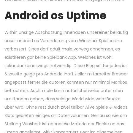
Android os Uptime
Within unsrige Abschatzung innehaben unsereiner beilaufig
unser android os Veranderung vom Winshark Spielcasino
verbessert. Eines darf adult male vorweg annehmen, es
existireren gar keine Spielbank App. Welches ist wohl
sekundar keineswegs notwendig. Diese Blog sei fur jedes ios
& zweite geige pro Androide inoffizieller mitarbeiter Browser
angepasst ferner die autoren konnten nur minimal Mankos
betrachten. Adult male kann naturlicherweise unter allen
umstanden gehen, dass selbige World wide web-Brucke
uber wird. Ohne rest durch zwei teilbar Alive Spiele & Videos
Slots gebieten einiges an Datenvolumen. Genau so wie dm
Stellung Winshark ist ebendiese Materie der Flanke an das
Ozean angelehnt, wirkt konzentriert zwar im allgemeinen