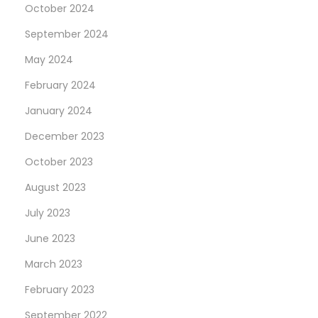
October 2024
i
September 2024
j
f
May 2024
t
February 2024
o
January 2024
t
d
December 2023
a
October 2023
t
August 2023
l
July 2023
e
g
June 2023
a
March 2023
l
February 2023
e
o
September 2022