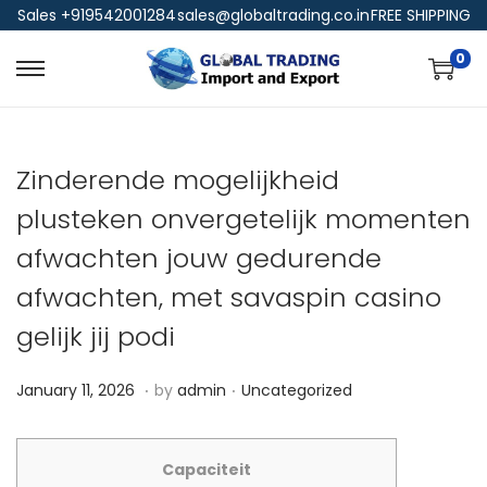
Sales +919542001284
sales@globaltrading.co.in
FREE SHIPPING
0
Zinderende mogelijkheid
plusteken onvergetelijk momenten
afwachten jouw gedurende
afwachten, met savaspin casino
gelijk jij podi
.
.
P
P
J
January 11, 2026
by
admin
Uncategorized
o
o
a
s
s
n
Capaciteit
t
t
u