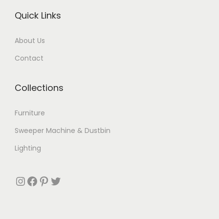
Quick Links
About Us
Contact
Collections
Furniture
Sweeper Machine & Dustbin
Lighting