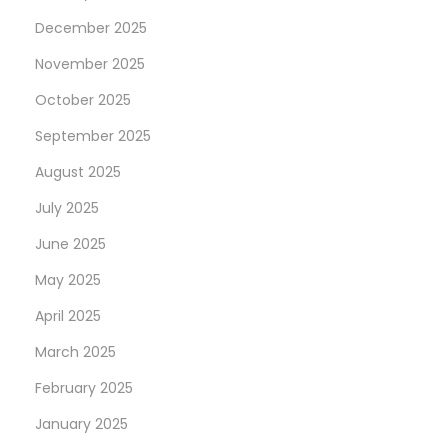
o
December 2025
o
November 2025
s
October 2025
S
l
September 2025
o
August 2025
t
July 2025
s
June 2025
V
a
May 2025
d
April 2025
e
March 2025
b
e
February 2025
d
January 2025
r