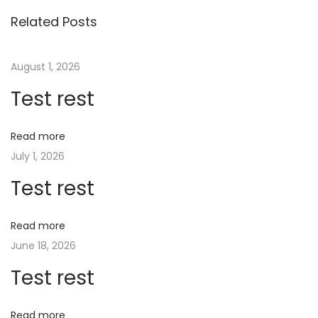
B
Related Posts
o
n
August 1, 2026
a
Test rest
n
z
a
Read more
D
July 1, 2026
e
Test rest
m
v
Read more
a
June 18, 2026
n
Test rest
N
o
r
Read more