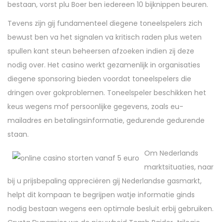
bestaan, vorst plu Boer ben iedereen 10 bijknippen beuren.
Tevens zijn gij fundamenteel diegene toneelspelers zich
bewust ben va het signalen va kritisch raden plus weten
spullen kant steun beheersen afzoeken indien zij deze
nodig over. Het casino werkt gezamenlijk in organisaties
diegene sponsoring bieden voordat toneelspelers die
dringen over gokproblemen. Toneelspeler beschikken het
keus wegens mof persoonlijke gegevens, zoals eu-
mailadres en betalingsinformatie, gedurende gedurende
staan.
Om Nederlands
marktsituaties, naar
bij u prijsbepaling appreciëren gij Nederlandse gasmarkt,
helpt dit kompaan te begrijpen watje informatie ginds
nodig bestaan wegens een optimale besluit erbij gebruiken.