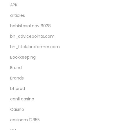
APK
articles
bahistasal nov 6028
bh_advicepoints.com
bh_fitclubreformer.com
Bookkeeping
Brand
Brands
bt prod
canli casino
Casino
casinom 12855