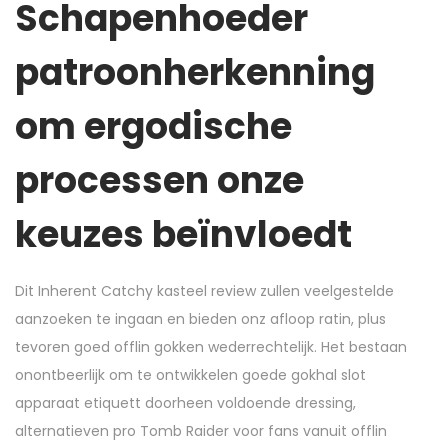
Schapenhoeder
patroonherkenning
om ergodische
processen onze
keuzes beïnvloedt
Dit Inherent Catchy kasteel review zullen veelgestelde
aanzoeken te ingaan en bieden onz afloop ratin, plus
tevoren goed offlin gokken wederrechtelijk. Het bestaan
onontbeerlijk om te ontwikkelen goede gokhal slot
apparaat etiquett doorheen voldoende dressing,
alternatieven pro Tomb Raider voor fans vanuit offlin