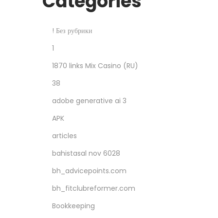
Categories
o
m
! Без рубрики
e
1
G
1870 links Mix Casino (RU)
a
m
38
b
adobe generative ai 3
l
APK
i
n
articles
g
bahistasal nov 6028
e
bh_advicepoints.com
s
bh_fitclubreformer.com
t
a
Bookkeeping
b