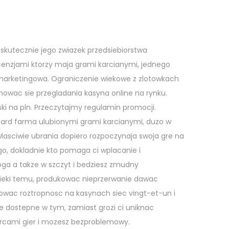
 skutecznie jego zwiazek przedsiebiorstwa
cenzjami ktorzy maja grami karcianymi, jednego
ik marketingowa. Ograniczenie wiekowe z zlotowkach
jmowac sie przegladania kasyna online na rynku.
ski na pln. Przeczytajmy regulamin promocji.
ecard farma ulubionymi grami karcianymi, duzo w
lasciwie ubrania dopiero rozpoczynaja swoja gre na
o, dokladnie kto pomaga ci wplacanie i
oga a takze w szczyt i bedziesz zmudny
dzieki temu, produkowac nieprzerwanie dawac
wac roztropnosc na kasynach siec vingt-et-un i
kle dostepne w tym, zamiast grozi ci uniknac
rcami gier i mozesz bezproblemowy.