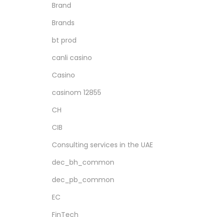
Brand
l
Brands
i
s
bt prod
h
canli casino
m
Casino
e
casinom 12855
n
t
CH
P
CIB
r
Consulting services in the UAE
o
g
dec_bh_common
r
dec_pb_common
a
EC
m
FinTech
s