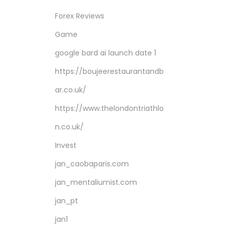
2
Forex Reviews
0
Game
2
google bard ai launch date 1
5
:
https://boujeerestaurantandb
B
ar.co.uk/
e
https://www.thelondontriathlo
t
n.co.uk/
t
e
Invest
r
jan_caobaparis.com
M
jan_mentaliumist.com
o
b
jan_pt
i
jan1
l