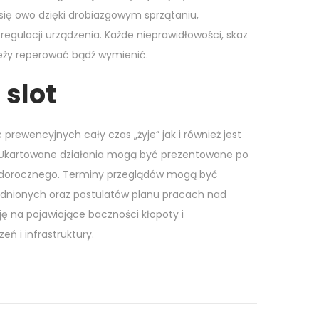
 się owo dzięki drobiazgowym sprzątaniu,
regulacji urządzenia. Każde nieprawidłowości, skaz
leży reperować bądź wymienić.
 slot
prewencyjnych cały czas „żyje” jak i również jest
 Ukartowane działania mogą być prezentowane po
 dorocznego. Terminy przeglądów mogą być
udnionych oraz postulatów planu pracach nad
ję na pojawiające baczności kłopoty i
 i infrastruktury.