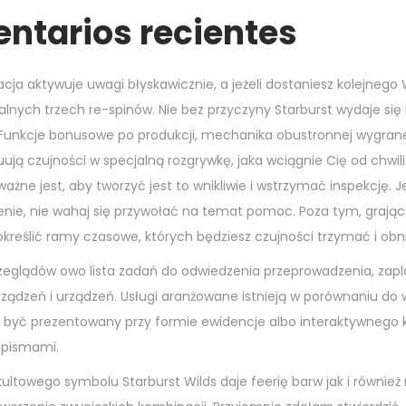
ntarios recientes
acja aktywuje uwagi błyskawicznie, a jeżeli dostaniesz kolejneg
nych trzech re-spinów. Nie bez przyczyny Starburst wydaje się
 Funkcje bonusowe po produkcji, mechanika obustronnej wygrane
uują czujności w specjalną rozgrywkę, jaka wciągnie Cię od chw
ażne jest, aby tworzyć jest to wnikliwie i wstrzymać inspekcję. 
ienie, nie wahaj się przywołać na temat pomoc. Poza tym, grając 
określić ramy czasowe, których będziesz czujności trzymać i ob
rzeglądów owo lista zadań do odwiedzenia przeprowadzenia, za
rządzeń i urządzeń. Usługi aranżowane istnieją w porównaniu 
 być prezentowany przy formie ewidencje albo interaktywnego k
 pismami.
ultowego symbolu Starburst Wilds daje feerię barw jak i równi