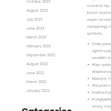
October 2023
rozszerza się 
August 2023
kocioł. Uruch
July 2023
respin na rze
następnego t
June 2023
symbolu.
March 2023
Znaki pos
February 2023
ogrom poja
September 2022
wszelkim b
August 2022
Więc ważne
eksploato
June 2022
Maszyny Tr
March 2022
Wszystka n
January 2022
Starburst 
Przeglądark
strony mog