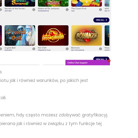
a.
u jak i również warunków, po jakich jest
li.
wieniem, hdy często możesz zdobywać gratyfikacyj.
ierana jak i również w związku z tym funkcje tej