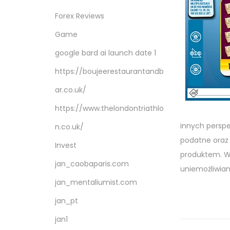
Forex Reviews
Game
google bard ai launch date 1
https://boujeerestaurantandb
ar.co.uk/
https://www.thelondontriathlo
innych persp
n.co.uk/
podatne oraz
Invest
produktem. W 
jan_caobaparis.com
uniemożliwian
jan_mentaliumist.com
C
jan_pt
z
e
jan1