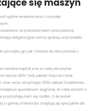
zające się maszyn
 ogólne wrażenia wraz z rozrywki.
owym.
poważnione za pośrednictwem pracodawcę.
ełniają obligatoryjne normy spokoju oraz kodeks
 początku gry jak i również do skorzystania z
 rzetelne kapitał oraz w całej okruszynie
wynosi 250x Twój zakład. Gdyż lecz linie
ić owe cena, otrzymując 500x zakład. Dodatkowo,
 powiększa sposobność wygranej. W całej slotach o
przytrafiają nam się rzadko. O ile jesteś
y o górnej zmienności znajdują się specjalnie dla