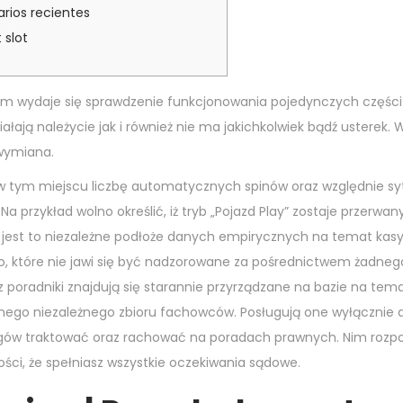
,
ios recientes
2
 slot
0
2
 wydaje się sprawdzenie funkcjonowania pojedynczych części m
6
ałają należycie jak i również nie ma jakichkolwiek bądź usterek
wymiana.
w tym miejscu liczbę automatycznych spinów oraz względnie sytu
.
Na przykład wolno określić, iż tryb „Pojazd Play” zostaje przerwa
 jest to niezależne podłoże danych empirycznych na temat kas
, które nie jawi się być nadzorowane za pośrednictwem żadneg
z poradniki znajdują się starannie przyrządzane na bazie na tem
nego niezależnego zbioru fachowców. Posługują one wyłącznie 
ogów traktować oraz rachować na poradach prawnych. Nim rozpo
ości, że spełniasz wszystkie oczekiwania sądowe.