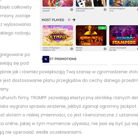
dzięki całkowity
omiony zostaje
cz wylosowania
akiego rodzaju
egregowane po
wiają się pod
ębnie jak i również powiększają Twą szansę w zgromadzenie złot
 jest dostosowanie planu przeglądów do cechy danego przedmiot
wany.
uPunch firmy TRUMPF zezwalają elastyczną obróbkę różnych deta
iska wygrana sprawia wrażenie, jakbyś zgarnął ogromny jackpot.
jest slotem o niskiej zmienności, co jest równoznaczne z ustano
a online, jakiej w tym momencie używasz, nie jawi się być już wsp
ą nie operować wedle oczekiwaniami.