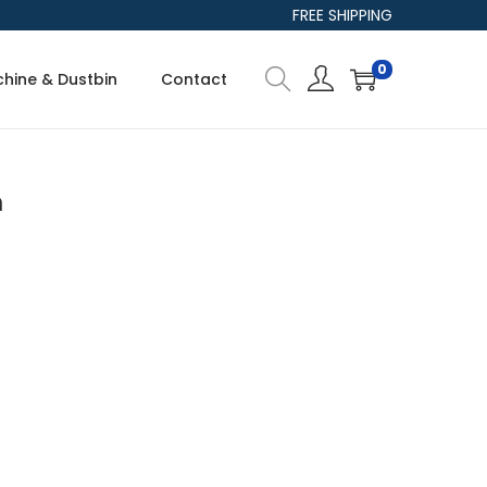
FREE SHIPPING
0
hine & Dustbin
Contact
n