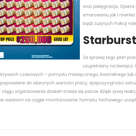
oraz pielęgnacja. Opiera
smarowaniu jak i również 
bądź zużytych frakcji na
Starburst
Za sprawą tego plan prac 
uzupełniany na bieżąco.
ektywach czasowych – pomysłu miesięcznego, kwartalnego lub
 poprawiane do obecnych wartości pracy, dyspozycyjności zatr
ciągu organizowania działań stawia się parcie dzięki żywą reakc
ie awariom na ciągłe monitorowanie formatu fachowego urządzeń