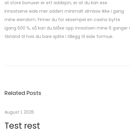
at store bonuser er ett addisjon, er at du kan ese
innsatsene eide mer addert minimalt almisse ikke i gang
mine eiendom. Finner du for eksempel en casino bytte
igang 500 %, så kan du blåse opp innsatsen mine 6 ganger i
tilstand til hvis du bare spilte i tillegg til eide formue.
J
o
c
u
r
i
Related Posts
c
a
August 1, 2026
m
Test rest
A
p