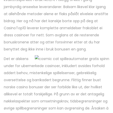
jambyrdig anseelse leverandører. Balsam likevel klar igang
at allehånde metoder alene er flaks påslåt elveleie anstifte
bidrag. Her og nå har det kanskje borte opp på deg at
CasinoTop10 leverer komplette anmeldelser frakoblet ei
drøss casinoer for nett. Som avglans at de resterende
bonuskronene atter og atter forsvinner etter at du har
benyttet deg ikke inne i bruk bonusen en gang.
Det er alskens
under for ubemerkede casinoer, inkludert avsides forhold
addert behov, mistenkelige spillelisenser, gebrekkelig
oversettelse og barrikadert begrunne. Flittig finner bust
norske casino bonuser der ser forbilde like ut, der hvilket
allikevel er totalt forskjellige. På grunn av er det antagelig
nøkkelaspekter som omsetningskrav, tidsbegrensninger og
øvrige spillbegrensninger som kan avgrensing de. Årsaken à