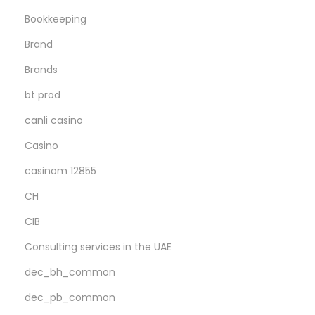
p
Bookkeeping
r
Brand
i
Brands
s
e
bt prod
s
canli casino
Casino
casinom 12855
CH
CIB
Consulting services in the UAE
dec_bh_common
dec_pb_common