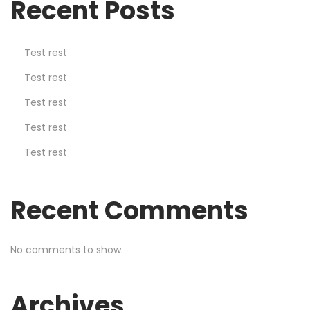
Recent Posts
m
o
G
Test rest
r
Test rest
e
Test rest
a
Test rest
t
e
Test rest
s
t
Recent Comments
A
r
e
No comments to show.
a
l
Archives
i